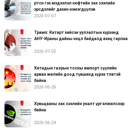
өртсөн гэх мэдээлэл нефтийн зах зээлийн
эрсдэлийг дахин нэмэгдүүлэв
2026-07-07
Трамп: Катарт хийсэн уулзалтын хүрээнд
АНУ-Ираны дайны нөхцөл байдалд ахиц гарлаа
2026-07-02
Хятадын газрын тосны импорт сүүлийн
арван жилийн доод түвшинд хүрэх төлөвтэй
байна
2026-06-26
Хувьцааны зах зээлийн уналт үргэлжилсээр
байна
2026-06-24