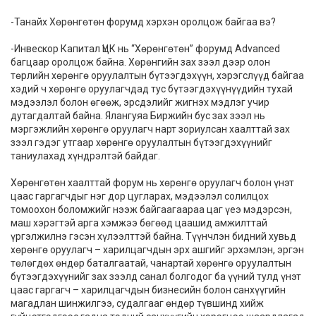
-Танайх Хөрөнгөтөн форумд хэрхэн оролцож байгаа вэ?
-Инвескор Капитал ҮЦК нь “Хөрөнгөтөн” форумд Advanced
багцаар оролцож байна. Хөрөнгийн зах зээл дээр олон
төрлийн хөрөнгө оруулалтын бүтээгдэхүүн, хэрэгслүүд байгаа
хэдий ч хөрөнгө оруулагчдад тус бүтээгдэхүүнүүдийн тухай
мэдээлэл болон өгөөж, эрсдэлийг жигнэх мэдлэг учир
дутагдалтай байна. Ялангуяа Биржийн бус зах зээл нь
мэргэжлийн хөрөнгө оруулагч нарт зориулсан хаалттай зах
зээл гэдэг утгаар хөрөнгө оруулалтын бүтээгдэхүүнийг
таниулахад хүндрэлтэй байдаг.
Хөрөнгөтөн хаалттай форум нь хөрөнгө оруулагч болон үнэт
цаас гаргагчдыг нэг дор цугларах, мэдээлэл солилцох
томоохон боломжийг нээж байгаагаараа цаг үеэ мэдэрсэн,
маш хэрэгтэй арга хэмжээ бөгөөд цаашид амжилттай
үргэлжилнэ гэсэн хүлээлттэй байна. Түүнчлэн бидний хувьд
хөрөнгө оруулагч – харилцагчдын эрх ашгийг эрхэмлэн, эргэн
төлөгдөх өндөр баталгаатай, чанартай хөрөнгө оруулалтын
бүтээгдэхүүнийг зах зээлд санал болгодог ба үүний тулд үнэт
цаас гаргагч – харилцагчдын бизнесийн болон санхүүгийн
магадлан шинжилгээ, судалгааг өндөр түвшинд хийж