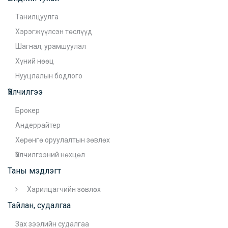
Танилцуулга
Хэрэгжүүлсэн төслүүд
Шагнал, урамшуулал
Хүний нөөц
Нууцлалын бодлого
Үйлчилгээ
Брокер
Андеррайтер
Хөрөнгө оруулалтын зөвлөх
Үйлчилгээний нөхцөл
Таны мэдлэгт
Харилцагчийн зөвлөх
Тайлан, судалгаа
Зах зээлийн судалгаа