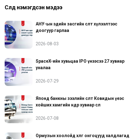
Сүүлд нэмэгдсэн мэдээ
АНУ-ын эдийн засгийн өсөлт хүлээлтээс
доогуур гарлаа
2026-08-03
SpaceX-ийн хувьцаа IPO үнээсээ 27 хувиар
уналаа
2026-07-29
Японд банкны зээлийн өсөлт Ковидын үеэс
хойших хамгийн өндөр хувиар өслөө
2026-07-08
Ормузын хоолойд хөлөг онгоцууд халдлагад