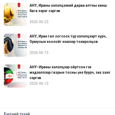
АНУ, Ираны хэлэлцээний дараа алтны ханш
бага зэрэг сэргэв
2026-06-22
АНУ, Иран гал зогсоох түр хэлэлцээрт хүрч,
Ормузын хоолойг нээхээр тохиролцов
2026-06-15
АНУ–Ираны хэлэлцээр ойртсон гэх
мэдээллээр газрын тосны үнэ буурч, зах зээл
сэргэв
2026-06-12
Бидний тухай