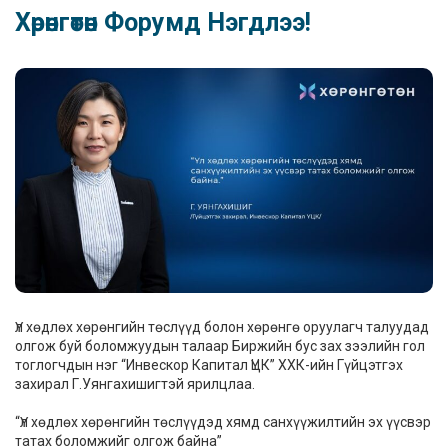
Хөрөнгөтөн Форумд Нэгдлээ!
Үл хөдлөх хөрөнгийн төслүүд болон хөрөнгө оруулагч талуудад
олгож буй боломжуудын талаар Биржийн бус зах зээлийн гол
тоглогчдын нэг “Инвескор Капитал ҮЦК” ХХК-ийн Гүйцэтгэх
захирал Г.Уянгахишигтэй ярилцлаа.
“Үл хөдлөх хөрөнгийн төслүүдэд хямд санхүүжилтийн эх үүсвэр
татах боломжийг олгож байна”