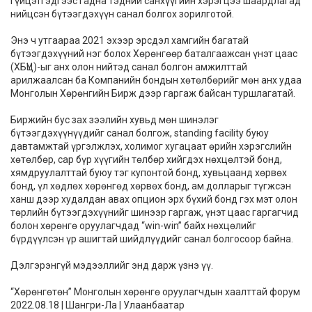
гүйцэтгэдгээс гадна тэдний санхүүгийн хэрэгцээ шаардлагад
нийцсэн бүтээгдэхүүн санал болгох зорилготой.
Энэ ч утгаараа 2021 эхээр эрсдэл хамгийн багатай
бүтээгдэхүүний нэг болох Хөрөнгөөр баталгаажсан үнэт цаас
(ХБҮЦ)-ыг анх олон нийтэд санал болгон амжилттай
арилжаалсан ба Компанийн бондын хөтөлбөрийг мөн анх удаа
Монголын Хөрөнгийн Бирж дээр гаргаж байсан туршлагатай.
Биржийн бус зах зээлийн хувьд мөн шинэлэг
бүтээгдэхүүнүүдийг санал болгож, standing facility буюу
давтамжтай үргэлжлэх, холимог хугацаат өрийн хэрэгслийн
хөтөлбөр, сар бүр хүүгийн төлбөр хийгдэх нөхцөлтэй бонд,
хямдруулалттай буюу тэг купонтой бонд, хувьцаанд хөрвөх
бонд, үл хөдлөх хөрөнгөд хөрвөх бонд, ам.долларыг түгжсэн
ханш дээр худалдан авах опцион эрх бүхий бонд гэх мэт олон
төрлийн бүтээгдэхүүнийг шинээр гаргаж, үнэт цаас гаргагчид
болон хөрөнгө оруулагчдад “win-win” байх нөхцөлийг
бүрдүүлсэн үр ашигтай шийдлүүдийг санал болгосоор байна.
Дэлгэрэнгүй мэдээллийг
энд
дарж үзнэ үү.
“Хөрөнгөтөн” Монголын хөрөнгө оруулагчдын хаалттай форум
2022.08.18 | Шангри-Ла | Улаанбаатар