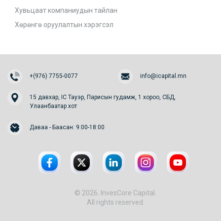
Хувьцаат компаниудын тайлан
Хөрөнгө оруулалтын хэрэгсэл
+(976) 7755-0077
info@icapital.mn
15 давхар, IC Тауэр, Парисын гудамж, 1 хороо, СБД,
Улаанбаатар хот
Даваа - Баасан: 9:00-18:00
© 2026. InvesCore Capital.
All rights reserved.