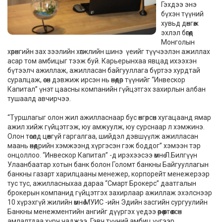
Гэхдээ энэ
бүхэн түүний
хувьд дөнгөж
эхлэл бөгөөд
Монголын
хөрөнгийн зах зээлийн хөгжлийн шинэ үеийг түүчээлэн ажиллах
асар том амбицыг тээж буй. Карьерынхаа явцад ихээхэн
бүтээлч ажиллаж, ажилласан байгууллага бүртээ хурдтай
суралцаж, өсөн дэвжиж ирсэн нь өнөөдөр түүнийг “Инвескор
Капитал” үнэт цаасны компанийн гүйцэтгэх захирлын албан
тушаалд авчирчээ.
“Туршлагыг олон жил ажилласнаар бус өнгөрсөн хугацаанд ямар
ажил хийж гүйцэтгэж, юу амжуулж, юу сурснаар л хэмжинэ.
Олон төсөлд цөөнгүй гаргалгаа, шийдэл дэвшүүлж ажилласан
маань өнөөдрийн хэмжээнд хүргэсэн гэж боддог” хэмээн тэр
онцоллоо. “Инвескор Капитал” -д ирэхээсээ өмнө Л.Билгүүн
Улаанбаатар хотын банк болон Голомт банкны Байгууллагын
банкны газарт харилцааны менежер, корпорейт менежерээр
тус тус, ажилласныхаа дараа “Смарт Брокерс” даатгалын
брокерын компанид гүйцэтгэх захирлаар ажиллаж эхэлснээр
10 хүрэхгүй жилийн өмнө МУИС -ийн Эдийн засгийн сургуулийн
Банкны менежментийн ангийг дүүргэх үедээ өөрөө өөртөө өгсөн
амлалтдаа хүрч чаджээ. Гэвч түүний амбиц үүгээр