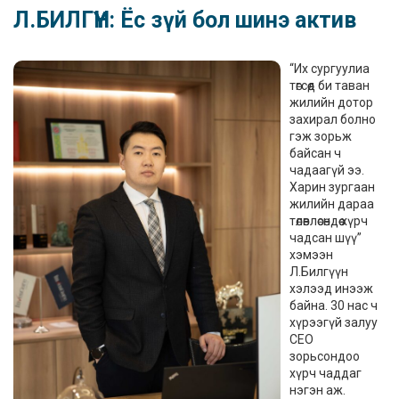
Л.БИЛГҮҮН: Ёс зүй бол шинэ актив
“Их сургуулиа
төгсөөд би таван
жилийн дотор
захирал болно
гэж зорьж
байсан ч
чадаагүй ээ.
Харин зургаан
жилийн дараа
төлөвлөсөндөө хүрч
чадсан шүү”
хэмээн
Л.Билгүүн
хэлээд инээж
байна. 30 нас ч
хүрээгүй залуу
CEO
зорьсондоо
хүрч чаддаг
нэгэн аж.