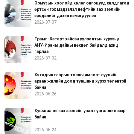
Ормузын хоолойд хөлөг онгоцууд халдлагад
өртсөн гэх мэдээлэл нефтийн зах зээлийн
эрсдэлийг дахин нэмэгдүүлэв
2026-07-07
Трамп: Катарт хийсэн уулзалтын хүрээнд
АНУ-Ираны дайны нөхцөл байдалд ахиц
гарлаа
2026-07-02
Хятадын газрын тосны импорт сүүлийн
арван жилийн доод түвшинд хүрэх төлөвтэй
байна
2026-06-26
Хувьцааны зах зээлийн уналт үргэлжилсээр
байна
2026-06-24