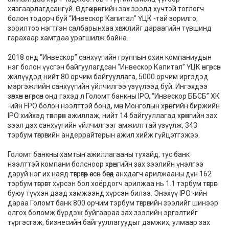
хязгаарлагдсангүй. Өдгөө хөрөнгийн зах зээлд хүчтэй тоглогч
болон тодорч буй “Инвескор Капитал” ҮЦК -тай зорилго,
зорилтоо нэгтгэн салбарынхаа хөгжлийг дараагийн түвшинд
гарахаар хамтдаа урагшилж байна.
2018 онд “Инвескор” санхүүгийн группын охин компаниудын
нэг болон үүсгэн байгуулагдсан “Инвескор Капитал” ҮЦК өнгөрсөн
жилүүдэд нийт 80 орчим байгууллага, 5000 орчим иргэдэд
мэргэжлийн санхүүгийн үйлчилгээ үзүүлээд буй. Ингэхдээ
зөвхөн өнгөрсөн онд гэхэд л Голомт банкны IPO, “Инвескор ББСБ” ХК
-ийн FPO болон нээлттэй бонд, мөн Монголын хөрөнгийн биржийн
IPO хийхэд төвлөрөн ажиллаж, нийт 14 байгууллагад хөрөнгийн зах
зээл дэх санхүүгийн үйлчилгээг амжилттай үзүүлж, 343
тэрбум төгрөгийн андеррайтерын ажил хийж гүйцэтгэжээ.
Голомт банкны хамтын ажиллагааны тухайд, тус банк
нээлттэй компани болсноор хөрөнгийн зах зээлийн үнэлгээ
даруй нэг их наяд төгрөгөөр өссөн бөгөөд анхдагч арилжааны дүн 162
тэрбум төгрөгт хүрсэн бол хоёрдогч арилжаа нь 1.1 тэрбум төгрөг
буюу түүхэн дээд хэмжээнд хүрсэн билээ. Энэхүү IPO -ийн
дараа Голомт банк 800 орчим тэрбум төгрөгийн зээлийг шинээр
олгох боломж бүрдэж буйгаараа зах зээлийн эргэлтийг
түргэсгэж, бизнесийн байгууллагуудыг дэмжих, улмаар зах