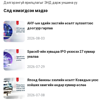
Дэлгэрэнгүй ярилцлагыг
ЭНД
дарж уншина уу.
Сүүлд нэмэгдсэн мэдээ
АНУ-ын эдийн засгийн өсөлт хүлээлтээс
доогуур гарлаа
2026-08-03
SpaceX-ийн хувьцаа IPO үнээсээ 27 хувиар
уналаа
2026-07-29
Японд банкны зээлийн өсөлт Ковидын үеэс
хойших хамгийн өндөр хувиар өслөө
2026-07-08