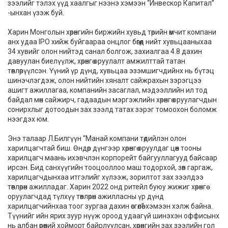
зээлийг тэлэх үүд хаалгыг нээнэ хэмээн “Инвескор Капитал”
-ынхан үзэж буй.
Харин Монголын хөрөнгийн биржийн хувьд төрийн өмчит компани
анх удаа IPO хийж буйгаараа онцлог бөгөөд нийт хувьцааныхаа
34 хувийг олон нийтэд санал болгож, захиалгаа 4.8 дахин
давуулан биелүүлж, хөрөнгө оруулалт амжилттай татан
төвлөрүүлсэн. Үүний үр дүнд, хувьцаа эзэмшигчдийнх нь бүтэц
шинэчлэгдэж, олон нийтийн хяналт сайжрахын зэрэгцээ
ашигт ажиллагаа, компанийн засаглал, мэдээллийн ил тод
байдал мөн сайжирч, гадаадын мэргэжлийн хөрөнгө оруулагчдын
сонирхлыг дотоодын зах зээлд татах зэрэг томоохон боломж
нээгдэх юм.
Энэ талаар Л.Билгүүн “Манай компани төдийлэн олон
харилцагчтай биш. Өндөр дүнгээр хөрөнгө оруулдаг цөөн тооны
харилцагч маань ихэвчлэн корпорейт байгууллагууд байсаар
ирсэн. Бид санхүүгийн тооцооллоо маш тодорхой, зөв гаргаж,
харилцагчдынхаа итгэлийг хүлээж, зорилтот зах зээлдээ
төвлөрөн ажилладаг. Харин 2022 онд ритейл буюу жижиг хөрөнгө
оруулагчдад түлхүү төвлөрөн ажилласны үр дүнд
харилцагчийнхаа тоог зургаа дахин өсгөлөө” хэмээн хэлж байна.
Түүнийг ийн ярих зуур нүүж ороод удаагүй шинэхэн оффисынх
нь албан өрөөний хойморт байрлуулсан, хөрөнгийн зах зээлийн гол