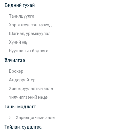
Бидний тухай
Танилцуулга
Хэрэгжүүлсэн төслүүд
Шагнал, урамшуулал
Хүний нөөц
Нууцлалын бодлого
Үйлчилгээ
Брокер
Андеррайтер
Хөрөнгө оруулалтын зөвлөх
Үйлчилгээний нөхцөл
Таны мэдлэгт
Харилцагчийн зөвлөх
Тайлан, судалгаа