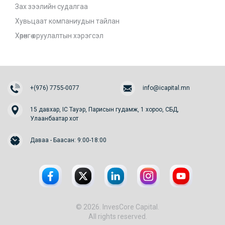
Зах зээлийн судалгаа
Хувьцаат компаниудын тайлан
Хөрөнгө оруулалтын хэрэгсэл
+(976) 7755-0077
info@icapital.mn
15 давхар, IC Тауэр, Парисын гудамж, 1 хороо, СБД,
Улаанбаатар хот
Даваа - Баасан: 9:00-18:00
© 2026. InvesCore Capital.
All rights reserved.