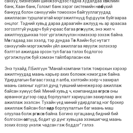
санхүү, бизнесийн шинжээчдээс гадна Худалдаа хөгжлийн
банк, Хаан банк, Голомт банк зэрэг системийн нөлөө бүхий
банкууд болон санхүүгийн томоохон байгууллагуудад
ажилласан туршлагатай мэргэжилтнүүд бүрдүүлж буйгаараа
онцлог. Тэдний хувьд дараа дараагийн ажлууд нь ар араасаа
зогсолтгүй ундарч буй учраас багаа өргөжүүлж, энэ жил ч
ажилтнуудынхаа тоог үргэлжлүүлэн нэмэхээр зэхэж байна.
Мөн гадаад зах зээлд, тэр дундаа Төв Азийн бүс нутагт
санхүүгийн мэргэжлийн үйл ажиллагаа явуулж эхлэхээр
бэлтгэл ажилдаа орсон тул багаа тэлэх бодлогоо
үргэлжлүүлж буй хэмээн тайлбарласан юм.
Энэ тухайд Л.Билгүүн “Манай компани тэлж томрохын хэрээр
ажилтнуудад маань карьер ахих боломж нэмэгдэж байна.
Удирдлагын багаас гэхэд л алба, хэлтсийн хоёр ч захирал
маань саяхныг хүртэл дунд түвшний менежерээр ажиллаж
байсан хүмүүс бий. Миний хувьд ч, компанидаа өнгөрсөн оны
арваннэгдүгээр сард борлуулалт хариуцсан захирлаар анх
ажиллаж эхэлсэн. Тухайн үед миний удирдлагад нэг брокер
ажиллаж байсан бол өнөөдөр борлуулалтын баг маань маш
олуулаа болж өргөжсөн байна. Богино хугацаанд бидний бий
болгосон өсөлтүүд, бодит үр дүнг хувьцаа эзэмшигчид маань
зохих ёсоор үнэлж чадсан гэж боддог” гэлээ.