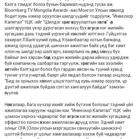
бэлгэ тэмдэг болох бухын баримал нүдэнд тусах аж.
Bloomberg TV Mongolia Awards -аас Монгол Улсын хөгжилд
бодит хувь нэмэр оруулсан шилдгүүдийг тодруулж, “Инвескор
Капитал” ҮЦК -ийг “Шилдэг хөрөнгө оруулалтын зөвлөх” -өөр
шалгаруулах үеэр дурсгасан энэхүү бух өнгөрсөн нэг жилийн
хугацаан дахь тэдний үсрэнгүй хөгжлийг илтгэнэ. Гүйцэтгэх
захирал Л.Билгүүний хувьд Улаанбаатар хотын банканд
ажилд ороод удаагүй, шинэхэн ажилтан байх үед баг хамт
олон нь шилдгээр шалгарч, захирлынх нь өрөөнд мөнхүү бух
байхыг анх харсан бөгөөд хэдэн жилийн дараа ийнхүү удирдаж
буй компани нь салбартаа тэргүүлж, хөрөнгийн зах зээлийн
өсөлтийн бэлгэдэл болох бух гардан авсан нь түүний хувьд
тунчиг утга учиртай, баярт үйл явдал болсон талаар онцлоод
“Бид эх орныхоо хөгжил цэцэглэлтэд хувь нэмэр оруулж, үр
дүнтэй ажиллаж буйдаа сэтгэл хангалуун байдаг” хэмээн
өгүүлэв.
Нөгөө талаар, бага хүчээр ихийг хийж бүтээж болохыг тэдний үйл
ажиллагаа харуулж чадсан юм. “Инвескор Капитал” ҮЦК -ийн
цомхон хэрнээ чадварлаг баг өнгөрсөн хагас жилийн хугацаанд
оффистоо хонон өнжин ажилласан өдрүүд олон. Эдний хамт
олныг CFA (Олон улсын мэргэшсэн санхүүгийн шинжээч)
цолтой болон уг цолыг хамгаалахаар зэхэж буй чадварлаг