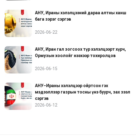
АНУ, Ираны хэлэлцээний дараа алтны ханш
бага зэрэг сэргэв
2026-06-22
АНУ, Иран гал зогсоох түр хэлэлцээрт хүрч,
Ормузын хоолойг нээхээр тохиролцов
2026-06-15
АНУ–Ираны хэлэлцээр ойртсон гэх
мэдээллээр газрын тосны үнэ буурч, зах зээл
сэргэв
2026-06-12