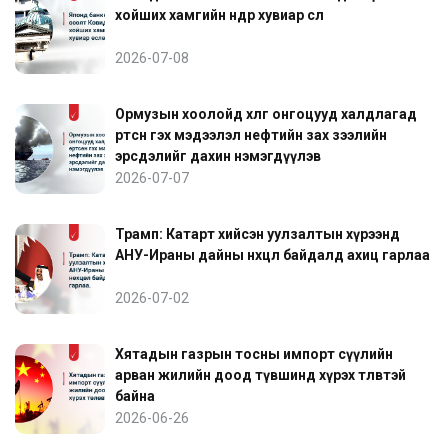
хойших хамгийн өндөр хувиар өслөө
2026-07-08
Ормузын хоолойд хөлөг онгоцууд халдлагад
өртсөн гэх мэдээлэл нефтийн зах зээлийн
эрсдэлийг дахин нэмэгдүүлэв
2026-07-07
Трамп: Катарт хийсэн уулзалтын хүрээнд
АНУ-Ираны дайны нөхцөл байдалд ахиц гарлаа
2026-07-02
Хятадын газрын тосны импорт сүүлийн
арван жилийн доод түвшинд хүрэх төлөвтэй
байна
2026-06-26