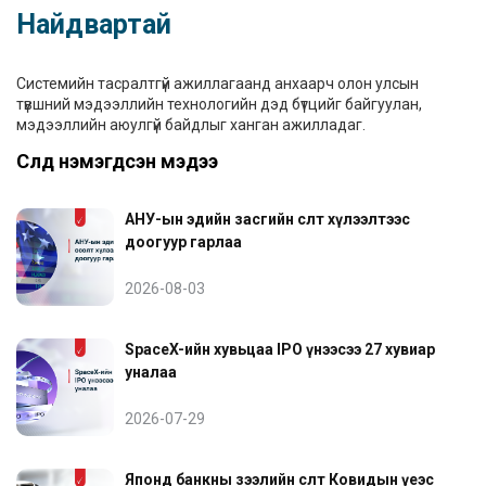
Найдвартай
Системийн тасралтгүй ажиллагаанд анхаарч олон улсын
түвшний мэдээллийн технологийн дэд бүтцийг байгуулан,
мэдээллийн аюулгүй байдлыг ханган ажилладаг.
Сүүлд нэмэгдсэн мэдээ
АНУ-ын эдийн засгийн өсөлт хүлээлтээс
доогуур гарлаа
2026-08-03
SpaceX-ийн хувьцаа IPO үнээсээ 27 хувиар
уналаа
2026-07-29
Японд банкны зээлийн өсөлт Ковидын үеэс