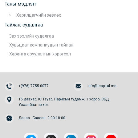
Таны мэдлэгт
Харилцагчийн зөвлөх
Тайлан, судалгаа
Зах зээлийн судалгаа
Хувьцаат компаниудын тайлан
Хөрөнгө оруулалтын хэрэгсэл
+(976) 7755-0077
info@icapital.mn
15 давхар, IC Тауэр, Парисын гудамж, 1 хороо, СБД,
Улаанбаатар хот
Даваа - Баасан: 9:00-18:00