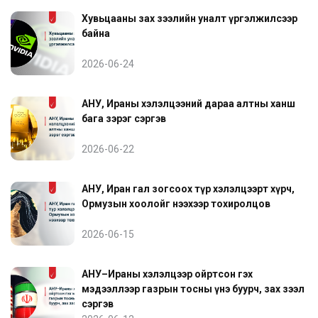
Хувьцааны зах зээлийн уналт үргэлжилсээр
байна
2026-06-24
АНУ, Ираны хэлэлцээний дараа алтны ханш
бага зэрэг сэргэв
2026-06-22
АНУ, Иран гал зогсоох түр хэлэлцээрт хүрч,
Ормузын хоолойг нээхээр тохиролцов
2026-06-15
АНУ–Ираны хэлэлцээр ойртсон гэх
мэдээллээр газрын тосны үнэ буурч, зах зээл
сэргэв