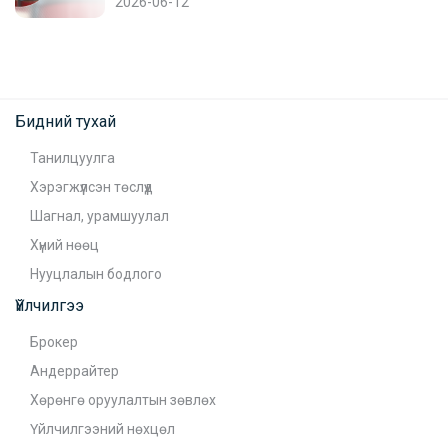
2026-06-12
Бидний тухай
Танилцуулга
Хэрэгжүүлсэн төслүүд
Шагнал, урамшуулал
Хүний нөөц
Нууцлалын бодлого
Үйлчилгээ
Брокер
Андеррайтер
Хөрөнгө оруулалтын зөвлөх
Үйлчилгээний нөхцөл