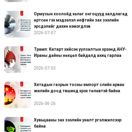
Ормузын хоолойд хөлөг онгоцууд халдлагад
өртсөн гэх мэдээлэл нефтийн зах зээлийн
эрсдэлийг дахин нэмэгдүүлэв
2026-07-07
Трамп: Катарт хийсэн уулзалтын хүрээнд АНУ-
Ираны дайны нөхцөл байдалд ахиц гарлаа
2026-07-02
Хятадын газрын тосны импорт сүүлийн арван
жилийн доод түвшинд хүрэх төлөвтэй байна
2026-06-26
Хувьцааны зах зээлийн уналт үргэлжилсээр
байна