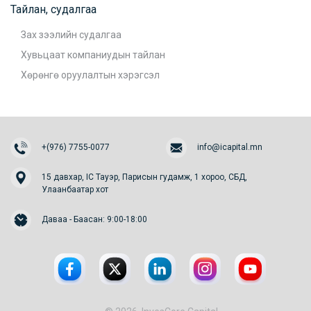
Тайлан, судалгаа
Зах зээлийн судалгаа
Хувьцаат компаниудын тайлан
Хөрөнгө оруулалтын хэрэгсэл
+(976) 7755-0077
info@icapital.mn
15 давхар, IC Тауэр, Парисын гудамж, 1 хороо, СБД,
Улаанбаатар хот
Даваа - Баасан: 9:00-18:00