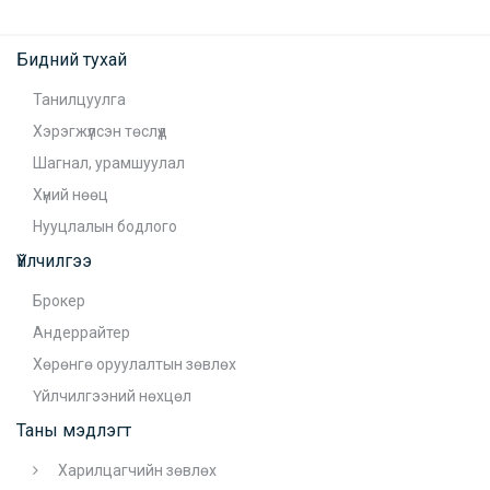
Бидний тухай
Танилцуулга
Хэрэгжүүлсэн төслүүд
Шагнал, урамшуулал
Хүний нөөц
Нууцлалын бодлого
Үйлчилгээ
Брокер
Андеррайтер
Хөрөнгө оруулалтын зөвлөх
Үйлчилгээний нөхцөл
Таны мэдлэгт
Харилцагчийн зөвлөх