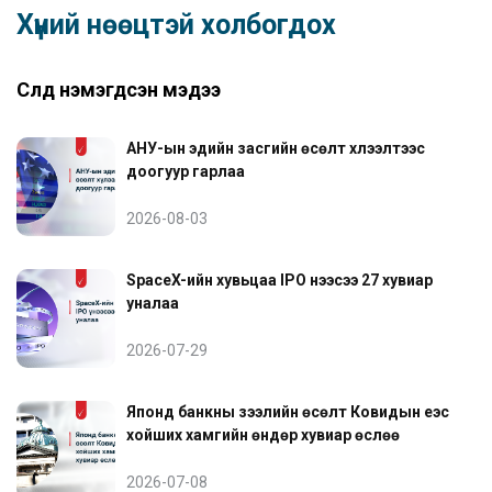
Хүний нөөцтэй холбогдох
Сүүлд нэмэгдсэн мэдээ
АНУ-ын эдийн засгийн өсөлт хүлээлтээс
доогуур гарлаа
2026-08-03
SpaceX-ийн хувьцаа IPO үнээсээ 27 хувиар
уналаа
2026-07-29
Японд банкны зээлийн өсөлт Ковидын үеэс
хойших хамгийн өндөр хувиар өслөө
2026-07-08