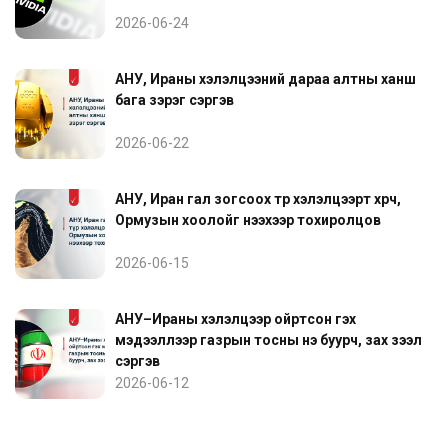
2026-06-24
АНУ, Ираны хэлэлцээний дараа алтны ханш
бага зэрэг сэргэв
2026-06-22
АНУ, Иран гал зогсоох түр хэлэлцээрт хүрч,
Ормузын хоолойг нээхээр тохиролцов
2026-06-15
АНУ–Ираны хэлэлцээр ойртсон гэх
мэдээллээр газрын тосны үнэ буурч, зах зээл
сэргэв
2026-06-12