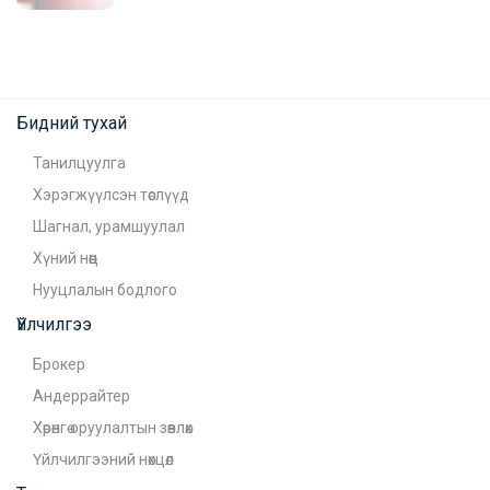
Бидний тухай
Танилцуулга
Хэрэгжүүлсэн төслүүд
Шагнал, урамшуулал
Хүний нөөц
Нууцлалын бодлого
Үйлчилгээ
Брокер
Андеррайтер
Хөрөнгө оруулалтын зөвлөх
Үйлчилгээний нөхцөл