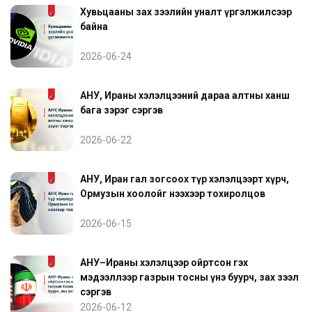
Хувьцааны зах зээлийн уналт үргэлжилсээр
байна
2026-06-24
АНУ, Ираны хэлэлцээний дараа алтны ханш
бага зэрэг сэргэв
2026-06-22
АНУ, Иран гал зогсоох түр хэлэлцээрт хүрч,
Ормузын хоолойг нээхээр тохиролцов
2026-06-15
АНУ–Ираны хэлэлцээр ойртсон гэх
мэдээллээр газрын тосны үнэ буурч, зах зээл
сэргэв
2026-06-12