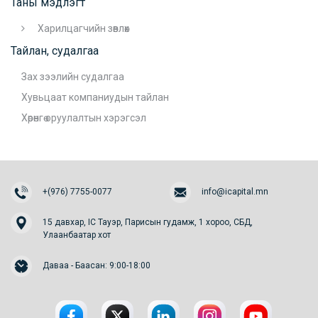
Таны мэдлэгт
Харилцагчийн зөвлөх
Тайлан, судалгаа
Зах зээлийн судалгаа
Хувьцаат компаниудын тайлан
Хөрөнгө оруулалтын хэрэгсэл
+(976) 7755-0077
info@icapital.mn
15 давхар, IC Тауэр, Парисын гудамж, 1 хороо, СБД,
Улаанбаатар хот
Даваа - Баасан: 9:00-18:00