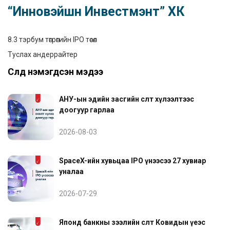
“Инновэйшн Инвестмэнт” ХК
8.3 тэрбум төгрөгийн IPO төсөл
Туслах андеррайтер
Сүүлд нэмэгдсэн мэдээ
АНУ-ын эдийн засгийн өсөлт хүлээлтээс
доогуур гарлаа
2026-08-03
SpaceX-ийн хувьцаа IPO үнээсээ 27 хувиар
уналаа
2026-07-29
Японд банкны зээлийн өсөлт Ковидын үеэс