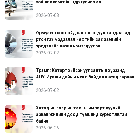
хойших хамгийн өндөр хувиар өслөө
2026-07-08
Ормузын хоолойд хөлөг онгоцууд халдлагад
өртсөн гэх мэдээлэл нефтийн зах зээлийн
эрсдэлийг дахин нэмэгдүүлэв
2026-07-07
Трамп: Катарт хийсэн уулзалтын хүрээнд
АНУ-Ираны дайны нөхцөл байдалд ахиц гарлаа
2026-07-02
Хятадын газрын тосны импорт сүүлийн
арван жилийн доод түвшинд хүрэх төлөвтэй
байна
2026-06-26