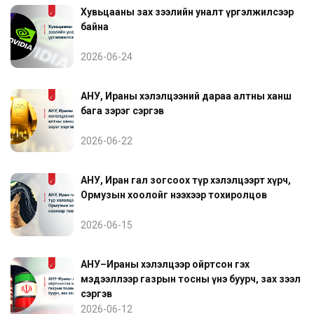
Хувьцааны зах зээлийн уналт үргэлжилсээр
байна
2026-06-24
АНУ, Ираны хэлэлцээний дараа алтны ханш
бага зэрэг сэргэв
2026-06-22
АНУ, Иран гал зогсоох түр хэлэлцээрт хүрч,
Ормузын хоолойг нээхээр тохиролцов
2026-06-15
АНУ–Ираны хэлэлцээр ойртсон гэх
мэдээллээр газрын тосны үнэ буурч, зах зээл
сэргэв
2026-06-12