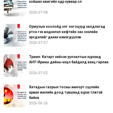
хойших хамгийн өндөр хувиар өслөө
2026-07-08
Ормузын хоолойд хөлөг онгоцууд халдлагад
өртсөн гэх мэдээлэл нефтийн зах зээлийн
эрсдэлийг дахин нэмэгдүүлэв
2026-07-07
Трамп: Катарт хийсэн уулзалтын хүрээнд
АНУ-Ираны дайны нөхцөл байдалд ахиц гарлаа
2026-07-02
Хятадын газрын тосны импорт сүүлийн
арван жилийн доод түвшинд хүрэх төлөвтэй
байна
2026-06-26