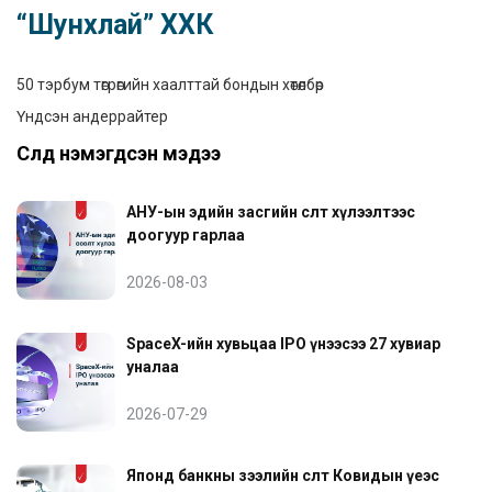
“Шунхлай” ХХК
50 тэрбум төгрөгийн хаалттай бондын хөтөлбөр
Үндсэн андеррайтер
Сүүлд нэмэгдсэн мэдээ
АНУ-ын эдийн засгийн өсөлт хүлээлтээс
доогуур гарлаа
2026-08-03
SpaceX-ийн хувьцаа IPO үнээсээ 27 хувиар
уналаа
2026-07-29
Японд банкны зээлийн өсөлт Ковидын үеэс