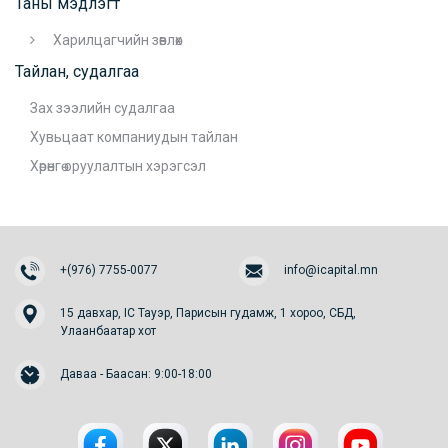
Таны мэдлэгт
Харилцагчийн зөвлөх
Тайлан, судалгаа
Зах зээлийн судалгаа
Хувьцаат компаниудын тайлан
Хөрөнгө оруулалтын хэрэгсэл
+(976) 7755-0077
info@icapital.mn
15 давхар, IC Тауэр, Парисын гудамж, 1 хороо, СБД,
Улаанбаатар хот
Даваа - Баасан: 9:00-18:00