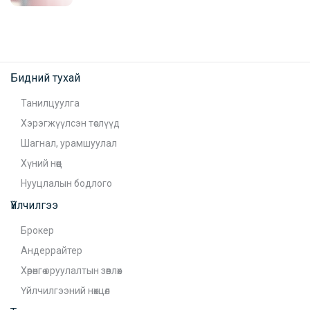
Бидний тухай
Танилцуулга
Хэрэгжүүлсэн төслүүд
Шагнал, урамшуулал
Хүний нөөц
Нууцлалын бодлого
Үйлчилгээ
Брокер
Андеррайтер
Хөрөнгө оруулалтын зөвлөх
Үйлчилгээний нөхцөл