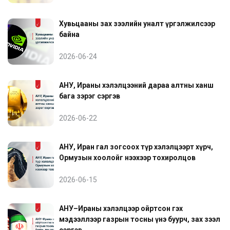
Хувьцааны зах зээлийн уналт үргэлжилсээр
байна
2026-06-24
АНУ, Ираны хэлэлцээний дараа алтны ханш
бага зэрэг сэргэв
2026-06-22
АНУ, Иран гал зогсоох түр хэлэлцээрт хүрч,
Ормузын хоолойг нээхээр тохиролцов
2026-06-15
АНУ–Ираны хэлэлцээр ойртсон гэх
мэдээллээр газрын тосны үнэ буурч, зах зээл