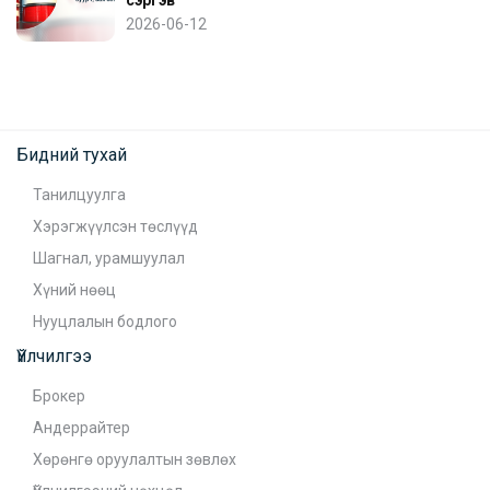
сэргэв
2026-06-12
Бидний тухай
Танилцуулга
Хэрэгжүүлсэн төслүүд
Шагнал, урамшуулал
Хүний нөөц
Нууцлалын бодлого
Үйлчилгээ
Брокер
Андеррайтер
Хөрөнгө оруулалтын зөвлөх