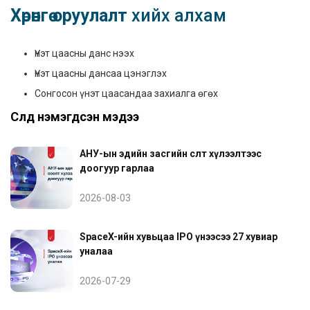
Хөрөнгө оруулалт
хийх алхам
Үнэт цаасны данс нээх
Үнэт цаасны дансаа цэнэглэх
Сонгосон үнэт цаасандаа захиалга өгөх
Сүүлд нэмэгдсэн мэдээ
АНУ-ын эдийн засгийн өсөлт хүлээлтээс
доогуур гарлаа
2026-08-03
SpaceX-ийн хувьцаа IPO үнээсээ 27 хувиар
уналаа
2026-07-29