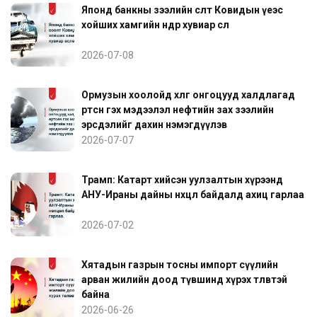
Японд банкны зээлийн өсөлт Ковидын үеэс
хойших хамгийн өндөр хувиар өслөө
2026-07-08
Ормузын хоолойд хөлөг онгоцууд халдлагад
өртсөн гэх мэдээлэл нефтийн зах зээлийн
эрсдэлийг дахин нэмэгдүүлэв
2026-07-07
Трамп: Катарт хийсэн уулзалтын хүрээнд
АНУ-Ираны дайны нөхцөл байдалд ахиц гарлаа
2026-07-02
Хятадын газрын тосны импорт сүүлийн
арван жилийн доод түвшинд хүрэх төлөвтэй
байна
2026-06-26