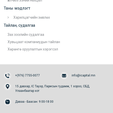
Үйлчилгээний нөхцөл
Таны мэдлэгт
Харилцагчийн зөвлөх
Тайлан, судалгаа
Зах зээлийн судалгаа
Хувьцаат компаниудын тайлан
Хөрөнгө оруулалтын хэрэгсэл
+(976) 7755-0077
info@icapital.mn
15 давхар, IC Тауэр, Парисын гудамж, 1 хороо, СБД,
Улаанбаатар хот
Даваа - Баасан: 9:00-18:00