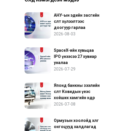
АНУ-ын эдийн засгийн
өсөлт хүлээлтээс
доогуур гарлаа
2026-08-03
SpaceX-ийн хувьцаа
IPO үнээсээ 27 хувиар
уналаа
2026-07-29
Японд банкны зээлийн
өсөлт Ковидын үеэс
хойших хамгийн өндөр
хувиар өслөө
2026-07-08
Ормузын хоолойд хөлөг
онгоцууд халдлагад