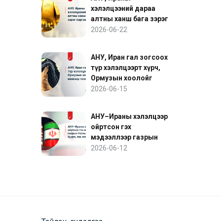
хэлэлцээний дараа
алтны ханш бага зэрэг
сэргэв
2026-06-22
АНУ, Иран гал зогсоох
түр хэлэлцээрт хүрч,
Ормузын хоолойг
нээхээр тохиролцов
2026-06-15
АНУ–Ираны хэлэлцээр
ойртсон гэх
мэдээллээр газрын
тосны үнэ буурч, зах
2026-06-12
зээл сэргэв