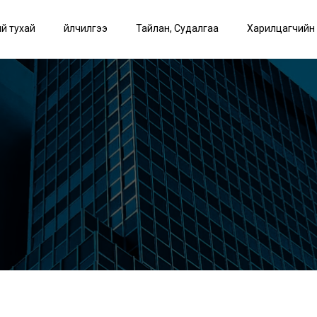
й тухай
Үйлчилгээ
Тайлан, Судалгаа
Харилцагчийн