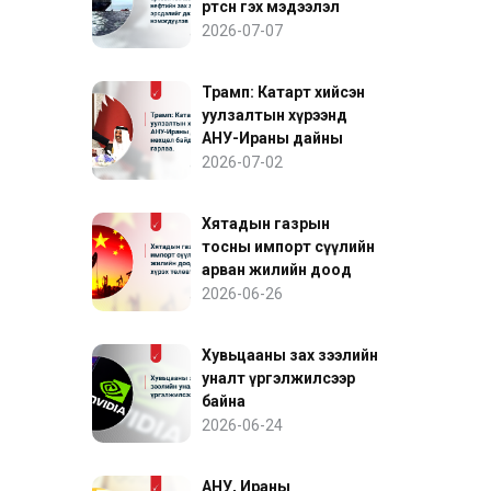
өртсөн гэх мэдээлэл
нефтийн зах зээлийн
2026-07-07
эрсдэлийг дахин
нэмэгдүүлэв
Трамп: Катарт хийсэн
уулзалтын хүрээнд
АНУ-Ираны дайны
нөхцөл байдалд ахиц
2026-07-02
гарлаа
Хятадын газрын
тосны импорт сүүлийн
арван жилийн доод
түвшинд хүрэх төлөвтэй
2026-06-26
байна
Хувьцааны зах зээлийн
уналт үргэлжилсээр
байна
2026-06-24
АНУ, Ираны