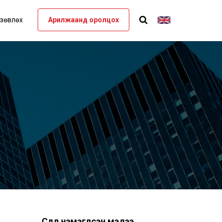
 зөвлөх
Арилжаанд оролцох
Сүүлд нэмэгдсэн мэдээ