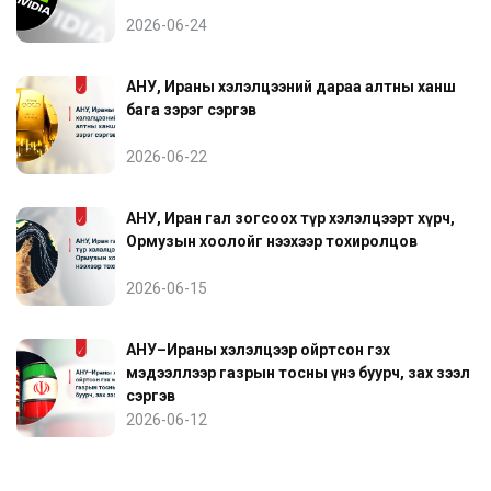
2026-06-24
АНУ, Ираны хэлэлцээний дараа алтны ханш
бага зэрэг сэргэв
2026-06-22
АНУ, Иран гал зогсоох түр хэлэлцээрт хүрч,
Ормузын хоолойг нээхээр тохиролцов
2026-06-15
АНУ–Ираны хэлэлцээр ойртсон гэх
мэдээллээр газрын тосны үнэ буурч, зах зээл
сэргэв
2026-06-12