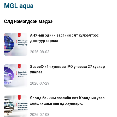
MGL aqua
Сүүлд нэмэгдсэн мэдээ
АНУ-ын эдийн засгийн өсөлт хүлээлтээс
доогуур гарлаа
2026-08-03
SpaceX-ийн хувьцаа IPO үнээсээ 27 хувиар
уналаа
2026-07-29
Японд банкны зээлийн өсөлт Ковидын үеэс
хойших хамгийн өндөр хувиар өслөө
2026-07-08