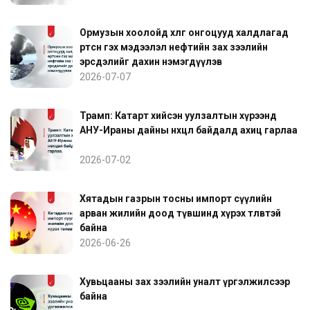
Ормузын хоолойд хөлөг онгоцууд халдлагад
өртсөн гэх мэдээлэл нефтийн зах зээлийн
эрсдэлийг дахин нэмэгдүүлэв
2026-07-07
Трамп: Катарт хийсэн уулзалтын хүрээнд
АНУ-Ираны дайны нөхцөл байдалд ахиц гарлаа
2026-07-02
Хятадын газрын тосны импорт сүүлийн
арван жилийн доод түвшинд хүрэх төлөвтэй
байна
2026-06-26
Хувьцааны зах зээлийн уналт үргэлжилсээр
байна