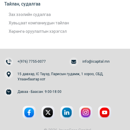
Тайлан, судалгаа
Зах зээлийн судалгаа
Хувьцаат компаниудын тайлан
Хөрөнгө оруулалтын хэрэгсэл
+(976) 7755-0077
info@icapital.mn
15 давхар, IC Тауэр, Парисын гудамж, 1 хороо, СБД,
Улаанбаатар хот
Даваа - Баасан: 9:00-18:00