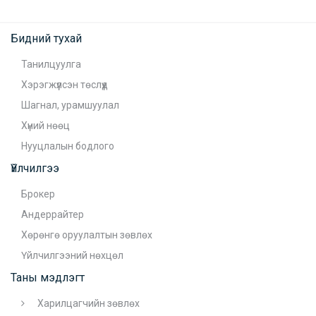
Бидний тухай
Танилцуулга
Хэрэгжүүлсэн төслүүд
Шагнал, урамшуулал
Хүний нөөц
Нууцлалын бодлого
Үйлчилгээ
Брокер
Андеррайтер
Хөрөнгө оруулалтын зөвлөх
Үйлчилгээний нөхцөл
Таны мэдлэгт
Харилцагчийн зөвлөх