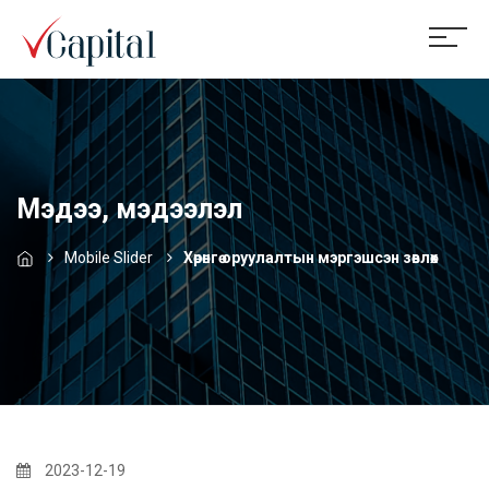
Мэдээ, мэдээлэл
Mobile Slider
Хөрөнгө оруулалтын мэргэшсэн зөвлөх
2023-12-19