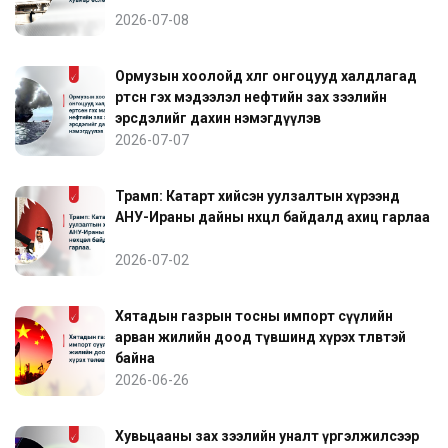
2026-07-08
Ормузын хоолойд хөлөг онгоцууд халдлагад
өртсөн гэх мэдээлэл нефтийн зах зээлийн
эрсдэлийг дахин нэмэгдүүлэв
2026-07-07
Трамп: Катарт хийсэн уулзалтын хүрээнд
АНУ-Ираны дайны нөхцөл байдалд ахиц гарлаа
2026-07-02
Хятадын газрын тосны импорт сүүлийн
арван жилийн доод түвшинд хүрэх төлөвтэй
байна
2026-06-26
Хувьцааны зах зээлийн уналт үргэлжилсээр