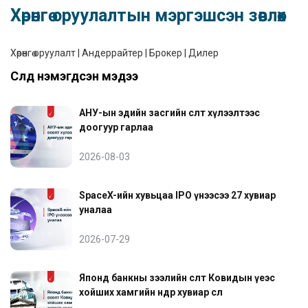
Хөрөнгө оруулалтын мэргэшсэн зөвлөх
Хөрөнгө оруулалт | Андеррайтер | Брокер | Дилер
Сүүлд нэмэгдсэн мэдээ
АНУ-ын эдийн засгийн өсөлт хүлээлтээс
доогуур гарлаа
2026-08-03
SpaceX-ийн хувьцаа IPO үнээсээ 27 хувиар
уналаа
2026-07-29
Японд банкны зээлийн өсөлт Ковидын үеэс
хойших хамгийн өндөр хувиар өслөө