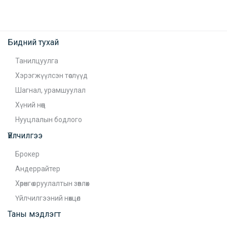
Бидний тухай
Танилцуулга
Хэрэгжүүлсэн төслүүд
Шагнал, урамшуулал
Хүний нөөц
Нууцлалын бодлого
Үйлчилгээ
Брокер
Андеррайтер
Хөрөнгө оруулалтын зөвлөх
Үйлчилгээний нөхцөл
Таны мэдлэгт