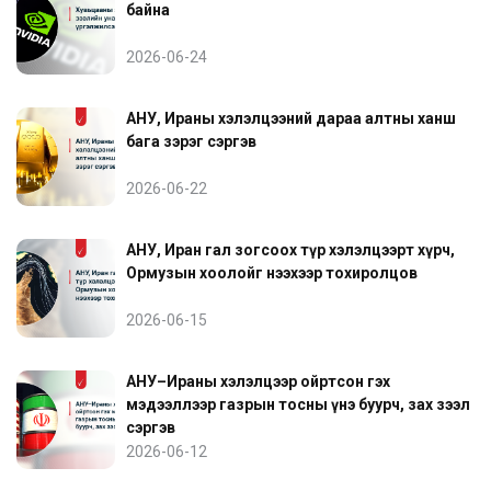
байна
2026-06-24
АНУ, Ираны хэлэлцээний дараа алтны ханш
бага зэрэг сэргэв
2026-06-22
АНУ, Иран гал зогсоох түр хэлэлцээрт хүрч,
Ормузын хоолойг нээхээр тохиролцов
2026-06-15
АНУ–Ираны хэлэлцээр ойртсон гэх
мэдээллээр газрын тосны үнэ буурч, зах зээл
сэргэв
2026-06-12