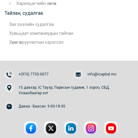
Харилцагчийн зөвлөх
Тайлан, судалгаа
Зах зээлийн судалгаа
Хувьцаат компаниудын тайлан
Хөрөнгө оруулалтын хэрэгсэл
+(976) 7755-0077
info@icapital.mn
15 давхар, IC Тауэр, Парисын гудамж, 1 хороо, СБД,
Улаанбаатар хот
Даваа - Баасан: 9:00-18:00