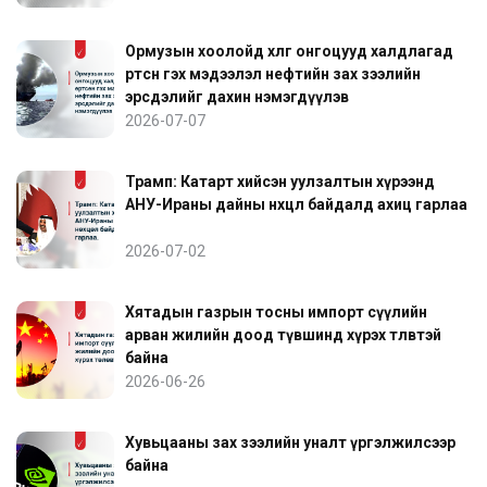
Ормузын хоолойд хөлөг онгоцууд халдлагад
өртсөн гэх мэдээлэл нефтийн зах зээлийн
эрсдэлийг дахин нэмэгдүүлэв
2026-07-07
Трамп: Катарт хийсэн уулзалтын хүрээнд
АНУ-Ираны дайны нөхцөл байдалд ахиц гарлаа
2026-07-02
Хятадын газрын тосны импорт сүүлийн
арван жилийн доод түвшинд хүрэх төлөвтэй
байна
2026-06-26
Хувьцааны зах зээлийн уналт үргэлжилсээр
байна