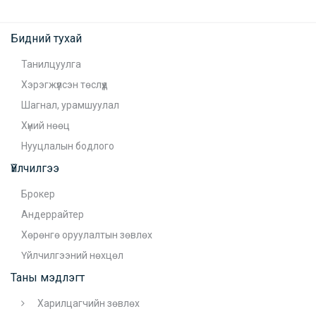
Бидний тухай
Танилцуулга
Хэрэгжүүлсэн төслүүд
Шагнал, урамшуулал
Хүний нөөц
Нууцлалын бодлого
Үйлчилгээ
Брокер
Андеррайтер
Хөрөнгө оруулалтын зөвлөх
Үйлчилгээний нөхцөл
Таны мэдлэгт
Харилцагчийн зөвлөх