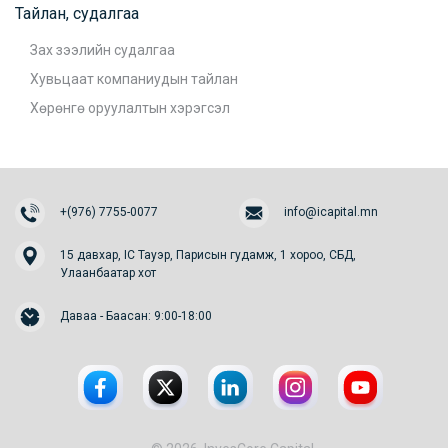
Тайлан, судалгаа
Зах зээлийн судалгаа
Хувьцаат компаниудын тайлан
Хөрөнгө оруулалтын хэрэгсэл
+(976) 7755-0077
info@icapital.mn
15 давхар, IC Тауэр, Парисын гудамж, 1 хороо, СБД,
Улаанбаатар хот
Даваа - Баасан: 9:00-18:00