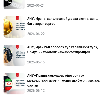
2026-06-24
АНУ, Ираны хэлэлцээний дараа алтны ханш
бага зэрэг сэргэв
2026-06-22
АНУ, Иран гал зогсоох түр хэлэлцээрт хүрч,
Ормузын хоолойг нээхээр тохиролцов
2026-06-15
АНУ–Ираны хэлэлцээр ойртсон гэх
мэдээллээр газрын тосны үнэ буурч, зах зээл
сэргэв
2026-06-12