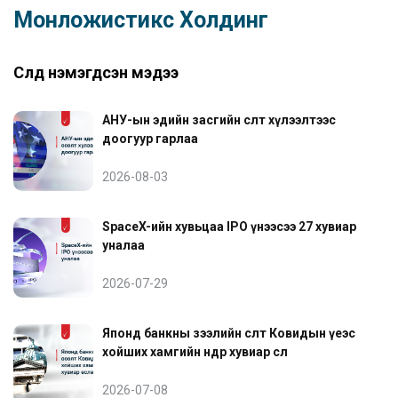
Монложистикс Холдинг
Сүүлд нэмэгдсэн мэдээ
АНУ-ын эдийн засгийн өсөлт хүлээлтээс
доогуур гарлаа
2026-08-03
SpaceX-ийн хувьцаа IPO үнээсээ 27 хувиар
уналаа
2026-07-29
Японд банкны зээлийн өсөлт Ковидын үеэс
хойших хамгийн өндөр хувиар өслөө
2026-07-08