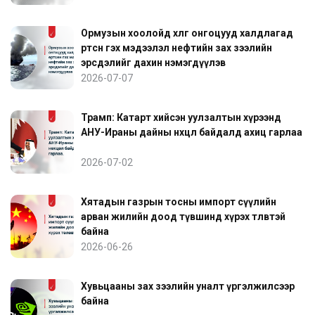
Ормузын хоолойд хөлөг онгоцууд халдлагад
өртсөн гэх мэдээлэл нефтийн зах зээлийн
эрсдэлийг дахин нэмэгдүүлэв
2026-07-07
Трамп: Катарт хийсэн уулзалтын хүрээнд
АНУ-Ираны дайны нөхцөл байдалд ахиц гарлаа
2026-07-02
Хятадын газрын тосны импорт сүүлийн
арван жилийн доод түвшинд хүрэх төлөвтэй
байна
2026-06-26
Хувьцааны зах зээлийн уналт үргэлжилсээр
байна