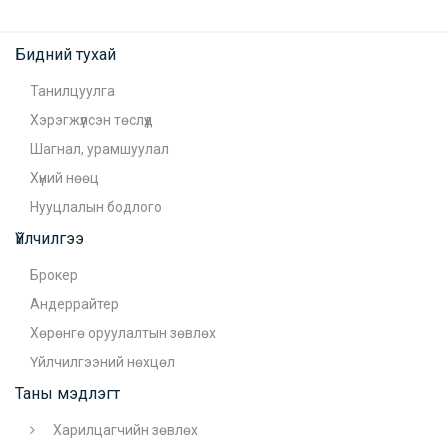
Бидний тухай
Танилцуулга
Хэрэгжүүлсэн төслүүд
Шагнал, урамшуулал
Хүний нөөц
Нууцлалын бодлого
Үйлчилгээ
Брокер
Андеррайтер
Хөрөнгө оруулалтын зөвлөх
Үйлчилгээний нөхцөл
Таны мэдлэгт
Харилцагчийн зөвлөх