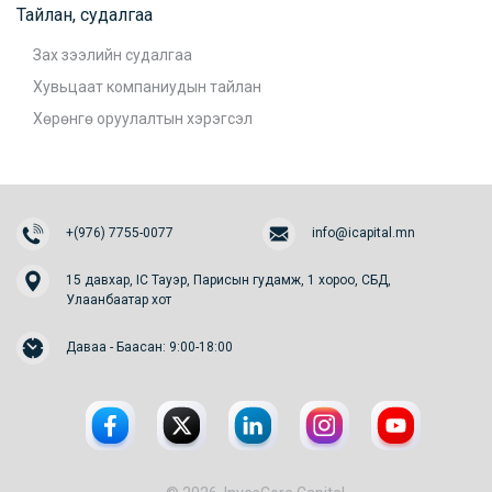
Тайлан, судалгаа
Зах зээлийн судалгаа
Хувьцаат компаниудын тайлан
Хөрөнгө оруулалтын хэрэгсэл
+(976) 7755-0077
info@icapital.mn
15 давхар, IC Тауэр, Парисын гудамж, 1 хороо, СБД,
Улаанбаатар хот
Даваа - Баасан: 9:00-18:00