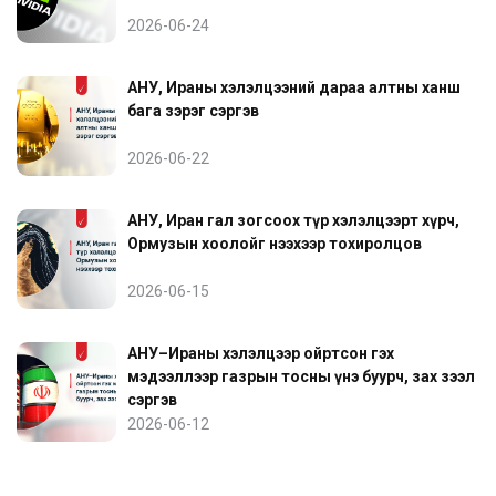
2026-06-24
АНУ, Ираны хэлэлцээний дараа алтны ханш
бага зэрэг сэргэв
2026-06-22
АНУ, Иран гал зогсоох түр хэлэлцээрт хүрч,
Ормузын хоолойг нээхээр тохиролцов
2026-06-15
АНУ–Ираны хэлэлцээр ойртсон гэх
мэдээллээр газрын тосны үнэ буурч, зах зээл
сэргэв
2026-06-12