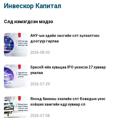
Инвескор Капитал
Сүүлд нэмэгдсэн мэдээ
АНУ-ын эдийн засгийн өсөлт хүлээлтээс
доогуур гарлаа
2026-08-03
SpaceX-ийн хувьцаа IPO үнээсээ 27 хувиар
уналаа
2026-07-29
Японд банкны зээлийн өсөлт Ковидын үеэс
хойших хамгийн өндөр хувиар өслөө
2026-07-08