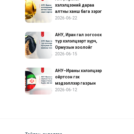
хэлэлцээний дараа
алтны ханш бага зэрэг
сэргэв
2026-06-22
АНУ, Иран гал зогсоох
түр хэлэлцээрт хүрч,
Ормузын хоолойг
нээхээр тохиролцов
2026-06-15
АНУ–Ираны хэлэлцээр
ойртсон гэх
мэдээллээр газрын
тосны үнэ буурч, зах
2026-06-12
зээл сэргэв