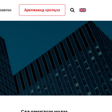
 зөвлөх
Арилжаанд оролцох
Сүүлд нэмэгдсэн мэдээ