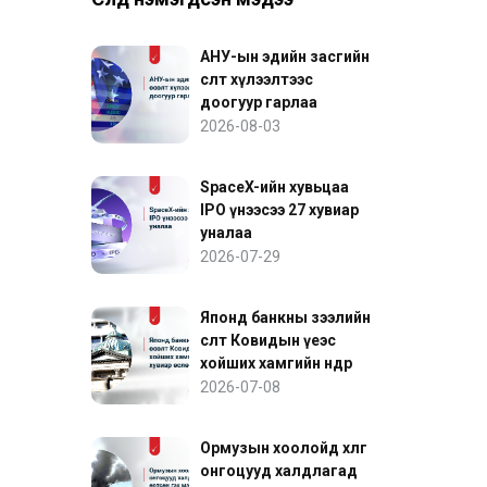
АНУ-ын эдийн засгийн
өсөлт хүлээлтээс
доогуур гарлаа
2026-08-03
SpaceX-ийн хувьцаа
IPO үнээсээ 27 хувиар
уналаа
2026-07-29
Японд банкны зээлийн
өсөлт Ковидын үеэс
хойших хамгийн өндөр
хувиар өслөө
2026-07-08
Ормузын хоолойд хөлөг
онгоцууд халдлагад