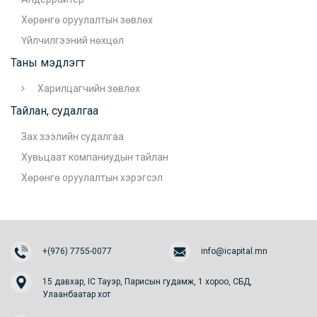
Хөрөнгө оруулалтын зөвлөх
Үйлчилгээний нөхцөл
Таны мэдлэгт
Харилцагчийн зөвлөх
Тайлан, судалгаа
Зах зээлийн судалгаа
Хувьцаат компаниудын тайлан
Хөрөнгө оруулалтын хэрэгсэл
+(976) 7755-0077
info@icapital.mn
15 давхар, IC Тауэр, Парисын гудамж, 1 хороо, СБД,
Улаанбаатар хот