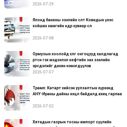
2026-07-29
Японд банкны зээлийн өсөлт Ковидын үеэс
хойших хамгийн өндөр хувиар өслөө
2026-07-08
Ормузын хоолойд хөлөг онгоцууд халдлагад
өртсөн гэх мэдээлэл нефтийн зах зээлийн
эрсдэлийг дахин нэмэгдүүлэв
2026-07-07
Трамп: Катарт хийсэн уулзалтын хүрээнд
АНУ-Ираны дайны нөхцөл байдалд ахиц гарлаа
2026-07-02
Хятадын газрын тосны импорт сүүлийн