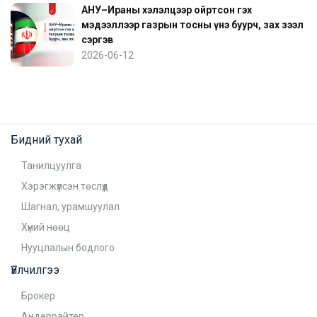
АНУ–Ираны хэлэлцээр ойртсон гэх
мэдээллээр газрын тосны үнэ буурч, зах зээл
сэргэв
2026-06-12
Бидний тухай
Танилцуулга
Хэрэгжүүлсэн төслүүд
Шагнал, урамшуулал
Хүний нөөц
Нууцлалын бодлого
Үйлчилгээ
Брокер
Андеррайтер