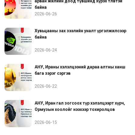
арван жилийн доод түвшинд хүрэх төлөвтэй
байна
2026-06-26
Хувьцааны зах зээлийн уналт үргэлжилсээр
байна
2026-06-24
АНУ, Ираны хэлэлцээний дараа алтны ханш
бага зэрэг сэргэв
2026-06-22
АНУ, Иран гал зогсоох түр хэлэлцээрт хүрч,
Ормузын хоолойг нээхээр тохиролцов
2026-06-15