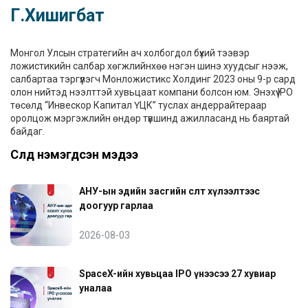
Г.Хишигбат
Монгол Улсын стратегийн ач холбогдол бүхий тээвэр
ложистикийн салбар хөгжлийнхөө нэгэн шинэ хуудсыг нээж,
салбартаа тэргүүлэгч Монложистикс Холдинг 2023 оны 9-р сард
олон нийтэд нээлттэй хувьцаат компани болсон юм. Энэхүү IPO
төсөлд “Инвескор Капитал ҮЦК” туслах андеррайтераар
оролцож мэргэжлийн өндөр түвшинд ажилласанд нь баяртай
байдаг.
Сүүлд нэмэгдсэн мэдээ
АНУ-ын эдийн засгийн өсөлт хүлээлтээс
доогуур гарлаа
2026-08-03
SpaceX-ийн хувьцаа IPO үнээсээ 27 хувиар
уналаа