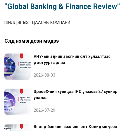
“Global Banking & Finance Review”
ШИЛДЭГ ҮНЭТ ЦААСНЫ КОМПАНИ
Сүүлд нэмэгдсэн мэдээ
АНУ-ын эдийн засгийн өсөлт хүлээлтээс
доогуур гарлаа
2026-08-03
SpaceX-ийн хувьцаа IPO үнээсээ 27 хувиар
уналаа
2026-07-29
Японд банкны зээлийн өсөлт Ковидын үеэс