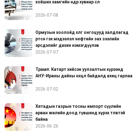
хойших хамгийн өндөр хувиар өслөө
2026-07-08
Ормузын хоолойд хөлөг онгоцууд халдлагад
өртсөн гэх мэдээлэл нефтийн зах зээлийн
эрсдэлийг дахин нэмэгдүүлэв
2026-07-07
Трамп: Катарт хийсэн уулзалтын хүрээнд
АНУ-Ираны дайны нөхцөл байдалд ахиц гарлаа
2026-07-02
Хятадын газрын тосны импорт сүүлийн
арван жилийн доод түвшинд хүрэх төлөвтэй
байна
2026-06-26