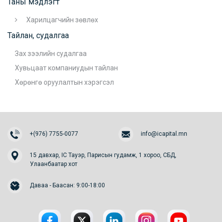
Таны мэдлэгт
Харилцагчийн зөвлөх
Тайлан, судалгаа
Зах зээлийн судалгаа
Хувьцаат компаниудын тайлан
Хөрөнгө оруулалтын хэрэгсэл
+(976) 7755-0077
info@icapital.mn
15 давхар, IC Тауэр, Парисын гудамж, 1 хороо, СБД,
Улаанбаатар хот
Даваа - Баасан: 9:00-18:00