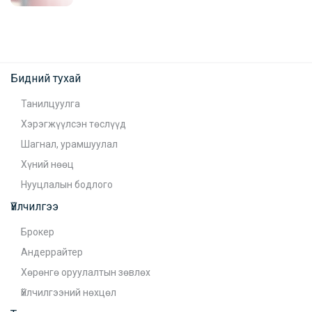
Бидний тухай
Танилцуулга
Хэрэгжүүлсэн төслүүд
Шагнал, урамшуулал
Хүний нөөц
Нууцлалын бодлого
Үйлчилгээ
Брокер
Андеррайтер
Хөрөнгө оруулалтын зөвлөх
Үйлчилгээний нөхцөл