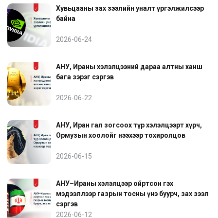
Хувьцааны зах зээлийн уналт үргэлжилсээр
байна
2026-06-24
АНУ, Ираны хэлэлцээний дараа алтны ханш
бага зэрэг сэргэв
2026-06-22
АНУ, Иран гал зогсоох түр хэлэлцээрт хүрч,
Ормузын хоолойг нээхээр тохиролцов
2026-06-15
АНУ–Ираны хэлэлцээр ойртсон гэх
мэдээллээр газрын тосны үнэ буурч, зах зээл
сэргэв
2026-06-12