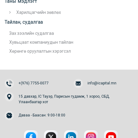
Таны мэдлэгт
Харилцагчийн зөвлөх
Тайлан, судалгаа
Зах зээлийн судалгаа
Хувьцаат компаниудын тайлан
Хөрөнгө оруулалтын хэрэгсэл
+(976) 7755-0077
info@icapital.mn
15 давхар, IC Тауэр, Парисын гудамж, 1 хороо, СБД,
Улаанбаатар хот
Даваа - Баасан: 9:00-18:00