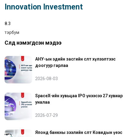
Innovation Investment
8.3
тэрбум
Сүүлд нэмэгдсэн мэдээ
АНУ-ын эдийн засгийн өсөлт хүлээлтээс
доогуур гарлаа
2026-08-03
SpaceX-ийн хувьцаа IPO үнээсээ 27 хувиар
уналаа
2026-07-29
Японд банкны зээлийн өсөлт Ковидын үеэс