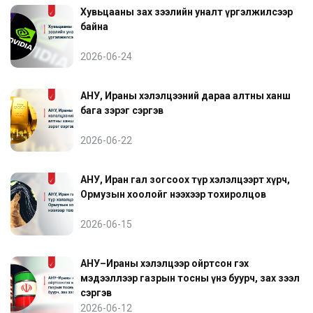
Хувьцааны зах зээлийн уналт үргэлжилсээр
байна
2026-06-24
АНУ, Ираны хэлэлцээний дараа алтны ханш
бага зэрэг сэргэв
2026-06-22
АНУ, Иран гал зогсоох түр хэлэлцээрт хүрч,
Ормузын хоолойг нээхээр тохиролцов
2026-06-15
АНУ–Ираны хэлэлцээр ойртсон гэх
мэдээллээр газрын тосны үнэ буурч, зах зээл
сэргэв
2026-06-12