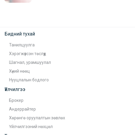
Бидний тухай
Танилцуулга
Хэрэгжүүлсэн төслүүд
Шагнал, урамшуулал
Хүний нөөц
Нууцлалын бодлого
Үйлчилгээ
Брокер
Андеррайтер
Хөрөнгө оруулалтын зөвлөх
Үйлчилгээний нөхцөл