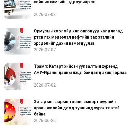
хойших хамгийн өндөр хувиар өслөө
2026-07-08
Ормузын хоолойд хөлөг онгоцууд халдлагад
өртсөн гэх мэдээлэл нефтийн зах зээлийн
эрсдэлийг дахин нэмэгдүүлэв
2026-07-07
Трамп: Катарт хийсэн уулзалтын хүрээнд
АНУ-Ираны дайны нөхцөл байдалд ахиц гарлаа
2026-07-02
Хятадын газрын тосны импорт сүүлийн
арван жилийн доод түвшинд хүрэх төлөвтэй
байна
2026-06-26