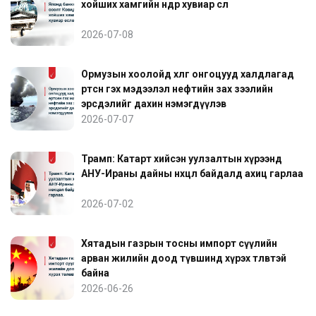
хойших хамгийн өндөр хувиар өслөө
2026-07-08
Ормузын хоолойд хөлөг онгоцууд халдлагад
өртсөн гэх мэдээлэл нефтийн зах зээлийн
эрсдэлийг дахин нэмэгдүүлэв
2026-07-07
Трамп: Катарт хийсэн уулзалтын хүрээнд
АНУ-Ираны дайны нөхцөл байдалд ахиц гарлаа
2026-07-02
Хятадын газрын тосны импорт сүүлийн
арван жилийн доод түвшинд хүрэх төлөвтэй
байна
2026-06-26