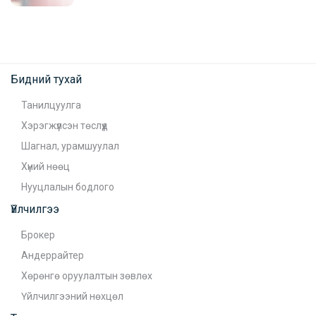
Бидний тухай
Танилцуулга
Хэрэгжүүлсэн төслүүд
Шагнал, урамшуулал
Хүний нөөц
Нууцлалын бодлого
Үйлчилгээ
Брокер
Андеррайтер
Хөрөнгө оруулалтын зөвлөх
Үйлчилгээний нөхцөл