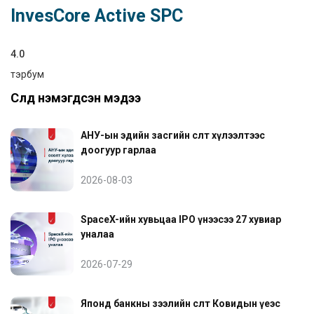
InvesCore Active SPC
4.0
тэрбум
Сүүлд нэмэгдсэн мэдээ
АНУ-ын эдийн засгийн өсөлт хүлээлтээс
доогуур гарлаа
2026-08-03
SpaceX-ийн хувьцаа IPO үнээсээ 27 хувиар
уналаа
2026-07-29
Японд банкны зээлийн өсөлт Ковидын үеэс