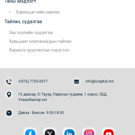
Таны мэдлэгт
Харилцагчийн зөвлөх
Тайлан, судалгаа
Зах зээлийн судалгаа
Хувьцаат компаниудын тайлан
Хөрөнгө оруулалтын хэрэгсэл
+(976) 7755-0077
info@icapital.mn
15 давхар, IC Тауэр, Парисын гудамж, 1 хороо, СБД,
Улаанбаатар хот
Даваа - Баасан: 9:00-18:00