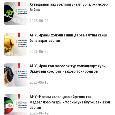
Хувьцааны зах зээлийн уналт үргэлжилсээр
байна
2026-06-24
АНУ, Ираны хэлэлцээний дараа алтны ханш
бага зэрэг сэргэв
2026-06-22
АНУ, Иран гал зогсоох түр хэлэлцээрт хүрч,
Ормузын хоолойг нээхээр тохиролцов
2026-06-15
АНУ–Ираны хэлэлцээр ойртсон гэх
мэдээллээр газрын тосны үнэ буурч, зах зээл
сэргэв
2026-06-12