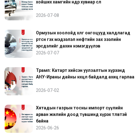
хойших хамгийн өндөр хувиар өслөө
2026-07-08
Ормузын хоолойд хөлөг онгоцууд халдлагад
өртсөн гэх мэдээлэл нефтийн зах зээлийн
эрсдэлийг дахин нэмэгдүүлэв
2026-07-07
Трамп: Катарт хийсэн уулзалтын хүрээнд
АНУ-Ираны дайны нөхцөл байдалд ахиц гарлаа
2026-07-02
Хятадын газрын тосны импорт сүүлийн
арван жилийн доод түвшинд хүрэх төлөвтэй
байна
2026-06-26