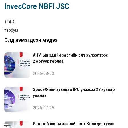
InvesCore NBFI JSC
114.2
тэрбум
Сүүлд нэмэгдсэн мэдээ
АНУ-ын эдийн засгийн өсөлт хүлээлтээс
доогуур гарлаа
2026-08-03
SpaceX-ийн хувьцаа IPO үнээсээ 27 хувиар
уналаа
2026-07-29
Японд банкны зээлийн өсөлт Ковидын үеэс