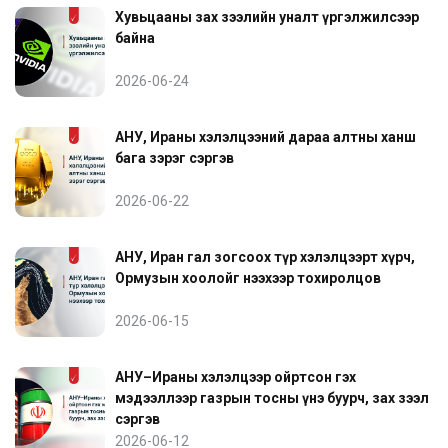
Хувьцааны зах зээлийн уналт үргэлжилсээр
байна
2026-06-24
АНУ, Ираны хэлэлцээний дараа алтны ханш
бага зэрэг сэргэв
2026-06-22
АНУ, Иран гал зогсоох түр хэлэлцээрт хүрч,
Ормузын хоолойг нээхээр тохиролцов
2026-06-15
АНУ–Ираны хэлэлцээр ойртсон гэх
мэдээллээр газрын тосны үнэ буурч, зах зээл
сэргэв
2026-06-12