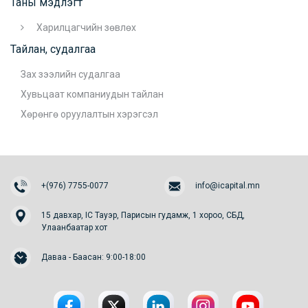
Таны мэдлэгт
Харилцагчийн зөвлөх
Тайлан, судалгаа
Зах зээлийн судалгаа
Хувьцаат компаниудын тайлан
Хөрөнгө оруулалтын хэрэгсэл
+(976) 7755-0077
info@icapital.mn
15 давхар, IC Тауэр, Парисын гудамж, 1 хороо, СБД,
Улаанбаатар хот
Даваа - Баасан: 9:00-18:00