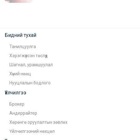
Бидний тухай
Танилцуулга
Хэрэгжүүлсэн төслүүд
Шагнал, урамшуулал
Хүний нөөц
Нууцлалын бодлого
Үйлчилгээ
Брокер
Андеррайтер
Хөрөнгө оруулалтын зөвлөх
Үйлчилгээний нөхцөл