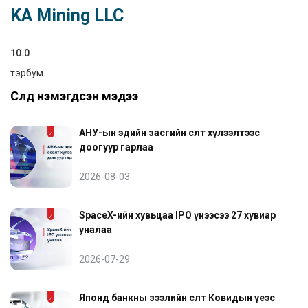
KA Mining LLC
10.0
тэрбум
Сүүлд нэмэгдсэн мэдээ
АНУ-ын эдийн засгийн өсөлт хүлээлтээс
доогуур гарлаа
2026-08-03
SpaceX-ийн хувьцаа IPO үнээсээ 27 хувиар
уналаа
2026-07-29
Японд банкны зээлийн өсөлт Ковидын үеэс