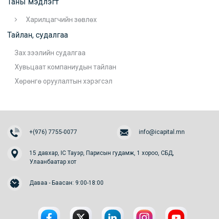
Таны мэдлэгт
Харилцагчийн зөвлөх
Тайлан, судалгаа
Зах зээлийн судалгаа
Хувьцаат компаниудын тайлан
Хөрөнгө оруулалтын хэрэгсэл
+(976) 7755-0077
info@icapital.mn
15 давхар, IC Тауэр, Парисын гудамж, 1 хороо, СБД,
Улаанбаатар хот
Даваа - Баасан: 9:00-18:00