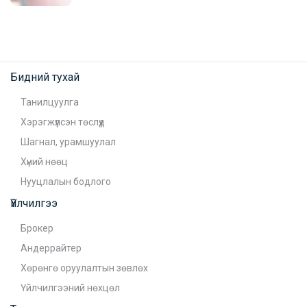
Бидний тухай
Танилцуулга
Хэрэгжүүлсэн төслүүд
Шагнал, урамшуулал
Хүний нөөц
Нууцлалын бодлого
Үйлчилгээ
Брокер
Андеррайтер
Хөрөнгө оруулалтын зөвлөх
Үйлчилгээний нөхцөл