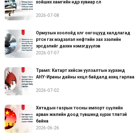
хойших хамгийн өндөр хувиар өслөө
2026-07-08
Ормузын хоолойд хөлөг онгоцууд халдлагад
өртсөн гэх мэдээлэл нефтийн зах зээлийн
эрсдэлийг дахин нэмэгдүүлэв
2026-07-07
Трамп: Катарт хийсэн уулзалтын хүрээнд
АНУ-Ираны дайны нөхцөл байдалд ахиц гарлаа
2026-07-02
Хятадын газрын тосны импорт сүүлийн
арван жилийн доод түвшинд хүрэх төлөвтэй
байна
2026-06-26