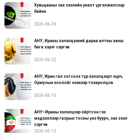
Хувьцааны зах зээлийн уналт үргэлжилсээр
байна
2026-06-24
АНУ, Ираны хэлэлцээний дараа алтны ханш
бага зэрэг сэргэв
2026-06-22
АНУ, Иран гал зогсоох түр хэлэлцээрт хүрч,
Ормузын хоолойг нээхээр тохиролцов
2026-06-15
АНУ–Ираны хэлэлцээр ойртсон гэх
мэдээллээр газрын тосны үнэ буурч, зах зээл
сэргэв
2026-06-12