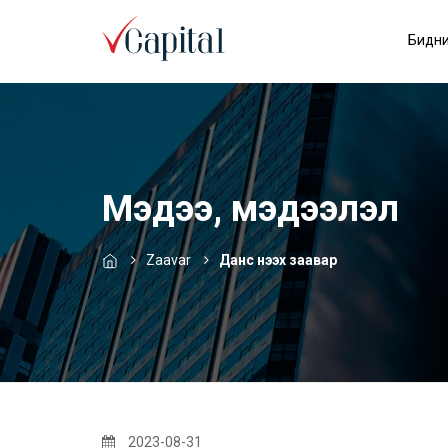
Бидни
Мэдээ, мэдээлэл
Zaavar
Данс нээх заавар
2023-08-31