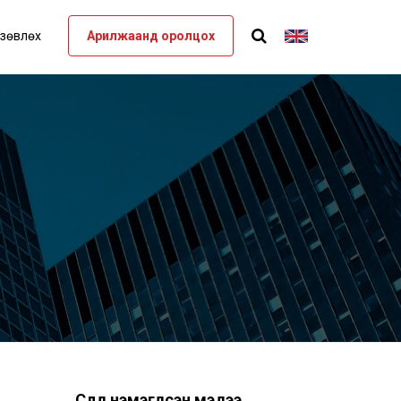
 зөвлөх
Арилжаанд оролцох
Сүүлд нэмэгдсэн мэдээ