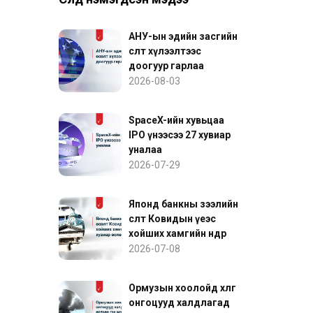
АНУ-ын эдийн засгийн
өсөлт хүлээлтээс
доогуур гарлаа
2026-08-03
SpaceX-ийн хувьцаа
IPO үнээсээ 27 хувиар
уналаа
2026-07-29
Японд банкны зээлийн
өсөлт Ковидын үеэс
хойших хамгийн өндөр
хувиар өслөө
2026-07-08
Ормузын хоолойд хөлөг
онгоцууд халдлагад