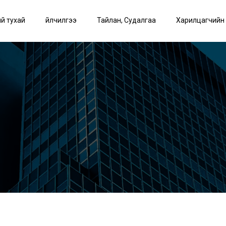
й тухай
Үйлчилгээ
Тайлан, Судалгаа
Харилцагчийн