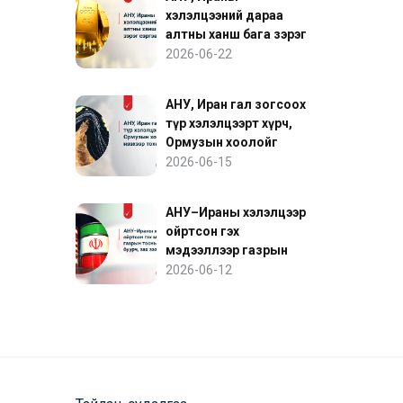
хэлэлцээний дараа
алтны ханш бага зэрэг
сэргэв
2026-06-22
АНУ, Иран гал зогсоох
түр хэлэлцээрт хүрч,
Ормузын хоолойг
нээхээр тохиролцов
2026-06-15
АНУ–Ираны хэлэлцээр
ойртсон гэх
мэдээллээр газрын
тосны үнэ буурч, зах
2026-06-12
зээл сэргэв