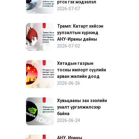
өртсөн гэх мэдээлэл
нефтийн зах зээлийн
2026-07-07
эрсдэлийг дахин
нэмэгдүүлэв
Трамп: Катарт хийсэн
уулзалтын хүрээнд
АНУ-Ираны дайны
нөхцөл байдалд ахиц
2026-07-02
гарлаа
Хятадын газрын
тосны импорт сүүлийн
арван жилийн доод
түвшинд хүрэх төлөвтэй
2026-06-26
байна
Хувьцааны зах зээлийн
уналт үргэлжилсээр
байна
2026-06-24
АНУ, Ираны