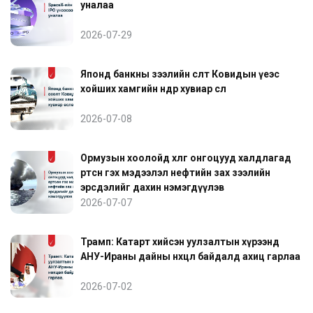
уналаа
2026-07-29
Японд банкны зээлийн өсөлт Ковидын үеэс
хойших хамгийн өндөр хувиар өслөө
2026-07-08
Ормузын хоолойд хөлөг онгоцууд халдлагад
өртсөн гэх мэдээлэл нефтийн зах зээлийн
эрсдэлийг дахин нэмэгдүүлэв
2026-07-07
Трамп: Катарт хийсэн уулзалтын хүрээнд
АНУ-Ираны дайны нөхцөл байдалд ахиц гарлаа
2026-07-02