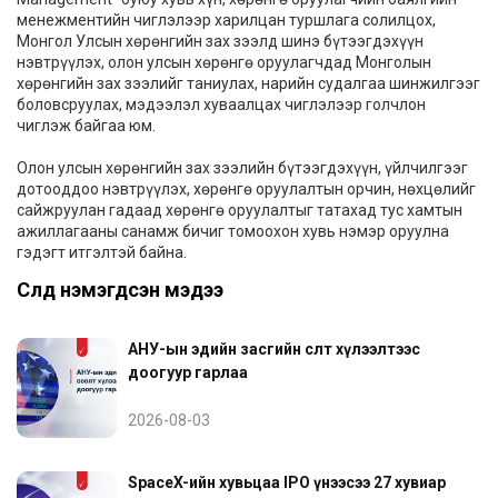
менежментийн чиглэлээр харилцан туршлага солилцох,
Монгол Улсын хөрөнгийн зах зээлд шинэ бүтээгдэхүүн
нэвтрүүлэх, олон улсын хөрөнгө оруулагчдад Монголын
хөрөнгийн зах зээлийг таниулах, нарийн судалгаа шинжилгээг
боловсруулах, мэдээлэл хуваалцах чиглэлээр голчлон
чиглэж байгаа юм.
Олон улсын хөрөнгийн зах зээлийн бүтээгдэхүүн, үйлчилгээг
дотооддоо нэвтрүүлэх, хөрөнгө оруулалтын орчин, нөхцөлийг
сайжруулан гадаад хөрөнгө оруулалтыг татахад тус хамтын
ажиллагааны санамж бичиг томоохон хувь нэмэр оруулна
гэдэгт итгэлтэй байна.
Сүүлд нэмэгдсэн мэдээ
АНУ-ын эдийн засгийн өсөлт хүлээлтээс
доогуур гарлаа
2026-08-03
SpaceX-ийн хувьцаа IPO үнээсээ 27 хувиар