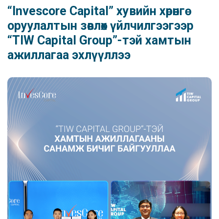
“Invescore Capital” хувийн хөрөнгө
оруулалтын зөвлөх үйлчилгээгээр
“TIW Capital Group”-тэй хамтын
ажиллагаа эхлүүллээ