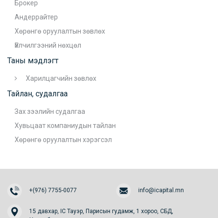
Брокер
Андеррайтер
Хөрөнгө оруулалтын зөвлөх
Үйлчилгээний нөхцөл
Таны мэдлэгт
Харилцагчийн зөвлөх
Тайлан, судалгаа
Зах зээлийн судалгаа
Хувьцаат компаниудын тайлан
Хөрөнгө оруулалтын хэрэгсэл
+(976) 7755-0077
info@icapital.mn
15 давхар, IC Тауэр, Парисын гудамж, 1 хороо, СБД,