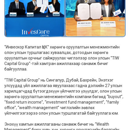
“Инвескор Капитал ҮЦК” хөрөнгө оруулалтын менежментийн
олон улсын туршлагаас хуваалцах, дотоодын хөрөнгө
оруулалтын орчныг сайжруулах чиглэлээр олон улсын “TIW
Capital Group’’-тэй хамтран ажиллахаар санамж бичиг
байгууллаа.
“TIW Capital Group” нь Сингапур, Дубай, Бахрейн, Энэтхэг
улсуудад үйл ажиллагаа явуулахаас гадна дэлхийн 27 улсын
харилцагчдад бүтээгдэхүүн үйлчилгээ үзүүлдэг, олон улсын
хөрөнгө оруулалтын менежментийн компани бөгөөд “buyout”,
“fixed return income”, “investment fund management”, “family
office”, “wealth management” чиглэлийн зөвлөх
үйлчилгээгээрээ олон улсын туршлагатай байгууллага юм.
Энэхүү хамтын ажиллагааны санамж бичиг нь “Wealth
Management” буюу хувь хүн, хөрөнгө оруулагчийн баялгийн