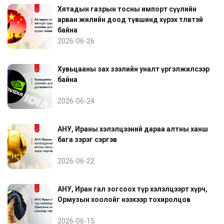
Хятадын газрын тосны импорт сүүлийн
арван жилийн доод түвшинд хүрэх төлөвтэй
байна
2026-06-26
Хувьцааны зах зээлийн уналт үргэлжилсээр
байна
2026-06-24
АНУ, Ираны хэлэлцээний дараа алтны ханш
бага зэрэг сэргэв
2026-06-22
АНУ, Иран гал зогсоох түр хэлэлцээрт хүрч,
Ормузын хоолойг нээхээр тохиролцов
2026-06-15