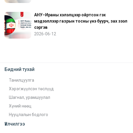
АНУ–Ираны хэлэлцээр ойртсон гэх
мэдээллээр газрын тосны үнэ буурч, зах зээл
сэргэв
2026-06-12
Бидний тухай
Танилцуулга
Хэрэгжүүлсэн төслүүд
Шагнал, урамшуулал
Хүний нөөц
Нууцлалын бодлого
Үйлчилгээ