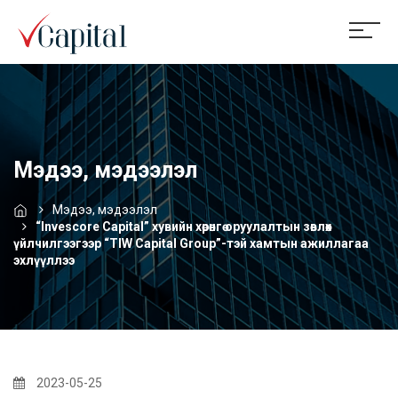
Мэдээ, мэдээлэл
Мэдээ, мэдээлэл
“Invescore Capital” хувийн хөрөнгө оруулалтын зөвлөх
үйлчилгээгээр “TIW Capital Group”-тэй хамтын ажиллагаа
эхлүүллээ
2023-05-25