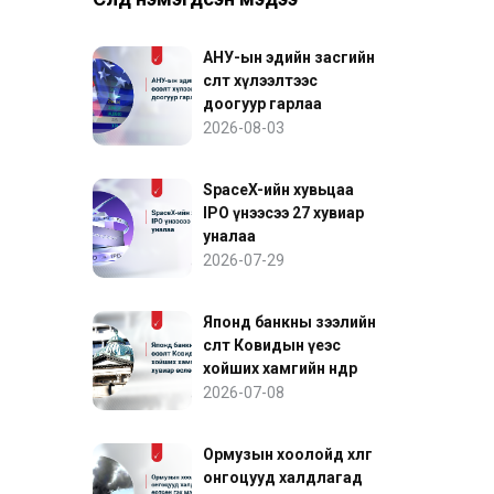
АНУ-ын эдийн засгийн
өсөлт хүлээлтээс
доогуур гарлаа
2026-08-03
SpaceX-ийн хувьцаа
IPO үнээсээ 27 хувиар
уналаа
2026-07-29
Японд банкны зээлийн
өсөлт Ковидын үеэс
хойших хамгийн өндөр
хувиар өслөө
2026-07-08
Ормузын хоолойд хөлөг
онгоцууд халдлагад