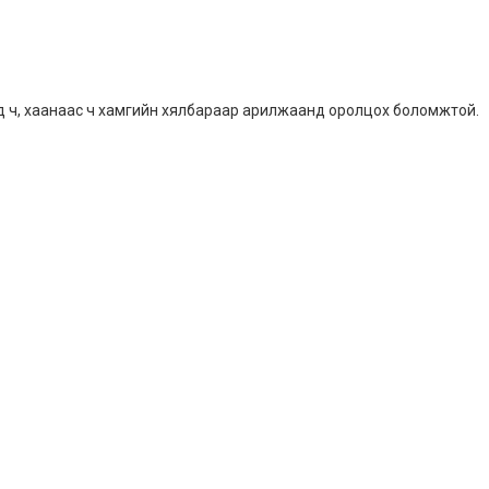
д ч, хаанаас ч хамгийн хялбараар арилжаанд оролцох боломжтой.