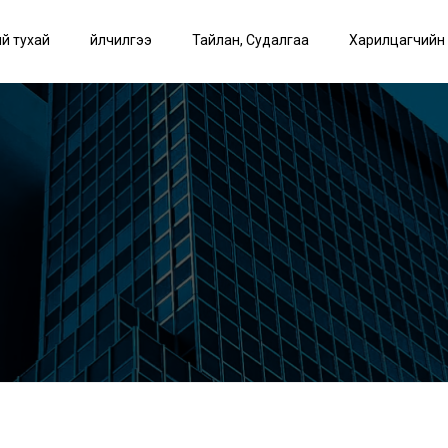
й тухай
Үйлчилгээ
Тайлан, Судалгаа
Харилцагчийн