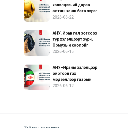
хэлэлцээний дараа
алтны ханш бага зэрэг
сэргэв
2026-06-22
АНУ, Иран гал зогсоох
түр хэлэлцээрт хүрч,
Ормузын хоолойг
нээхээр тохиролцов
2026-06-15
АНУ–Ираны хэлэлцээр
ойртсон гэх
мэдээллээр газрын
тосны үнэ буурч, зах
2026-06-12
зээл сэргэв