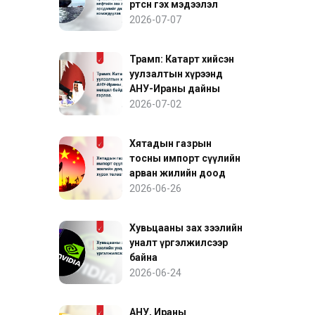
өртсөн гэх мэдээлэл
нефтийн зах зээлийн
2026-07-07
эрсдэлийг дахин
нэмэгдүүлэв
Трамп: Катарт хийсэн
уулзалтын хүрээнд
АНУ-Ираны дайны
нөхцөл байдалд ахиц
2026-07-02
гарлаа
Хятадын газрын
тосны импорт сүүлийн
арван жилийн доод
түвшинд хүрэх төлөвтэй
2026-06-26
байна
Хувьцааны зах зээлийн
уналт үргэлжилсээр
байна
2026-06-24
АНУ, Ираны