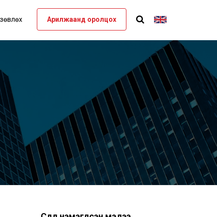
 зөвлөх
Арилжаанд оролцох
Сүүлд нэмэгдсэн мэдээ