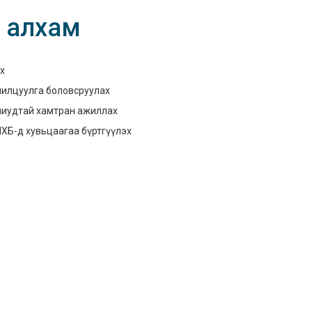
х алхам
х
нилцуулга боловсруулах
аниудтай хамтран ажиллах
МХБ-д хувьцаагаа бүртгүүлэх