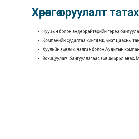
Хөрөнгө оруулалт
тата
Нууцын болон андеррайтерийн гэрээ байгуула
Компанийн судалгаа хийгдэж, үнэт цаасны та
Хуулийн зөвлөх, Үнэлгээ болон Аудитын комп
Зохицуулагч байгууллагаас зөвшөөрөл авах, 