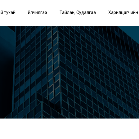
й тухай
Үйлчилгээ
Тайлан, Судалгаа
Харилцагчийн