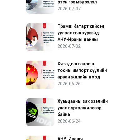
өртсөн гэх мэдээлэл
нефтийн зах зээлийн
2026-07-07
эрсдэлийг дахин
нэмэгдүүлэв
Трамп: Катарт хийсэн
уулзалтын хүрээнд
АНУ-Ираны дайны
нөхцөл байдалд ахиц
2026-07-02
гарлаа
Хятадын газрын
тосны импорт сүүлийн
арван жилийн доод
түвшинд хүрэх төлөвтэй
2026-06-26
байна
Хувьцааны зах зээлийн
уналт үргэлжилсээр
байна
2026-06-24
АНУ, Ираны