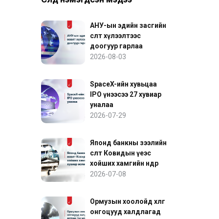
АНУ-ын эдийн засгийн
өсөлт хүлээлтээс
доогуур гарлаа
2026-08-03
SpaceX-ийн хувьцаа
IPO үнээсээ 27 хувиар
уналаа
2026-07-29
Японд банкны зээлийн
өсөлт Ковидын үеэс
хойших хамгийн өндөр
хувиар өслөө
2026-07-08
Ормузын хоолойд хөлөг
онгоцууд халдлагад