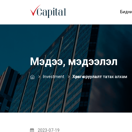
Бидни
Мэдээ, мэдээлэл
Investment
Хөрөнгө оруулалт
татах алхам
2023-07-19