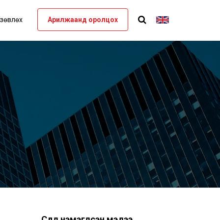
 зөвлөх
Арилжаанд оролцох
Сүүлд нэмэгдсэн мэдээ