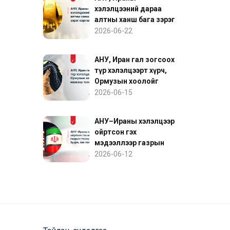
хэлэлцээний дараа
алтны ханш бага зэрэг
сэргэв
2026-06-22
АНУ, Иран гал зогсоох
түр хэлэлцээрт хүрч,
Ормузын хоолойг
нээхээр тохиролцов
2026-06-15
АНУ–Ираны хэлэлцээр
ойртсон гэх
мэдээллээр газрын
тосны үнэ буурч, зах
2026-06-12
зээл сэргэв