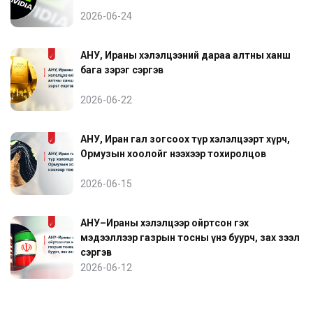
2026-06-24
АНУ, Ираны хэлэлцээний дараа алтны ханш
бага зэрэг сэргэв
2026-06-22
АНУ, Иран гал зогсоох түр хэлэлцээрт хүрч,
Ормузын хоолойг нээхээр тохиролцов
2026-06-15
АНУ–Ираны хэлэлцээр ойртсон гэх
мэдээллээр газрын тосны үнэ буурч, зах зээл
сэргэв
2026-06-12