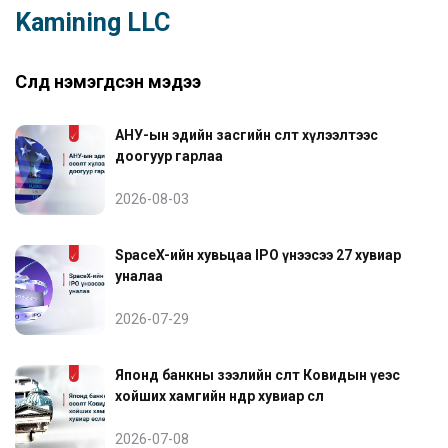
Kamining LLC
Сүүлд нэмэгдсэн мэдээ
АНУ-ын эдийн засгийн өсөлт хүлээлтээс
доогуур гарлаа
2026-08-03
SpaceX-ийн хувьцаа IPO үнээсээ 27 хувиар
уналаа
2026-07-29
Японд банкны зээлийн өсөлт Ковидын үеэс
хойших хамгийн өндөр хувиар өслөө
2026-07-08