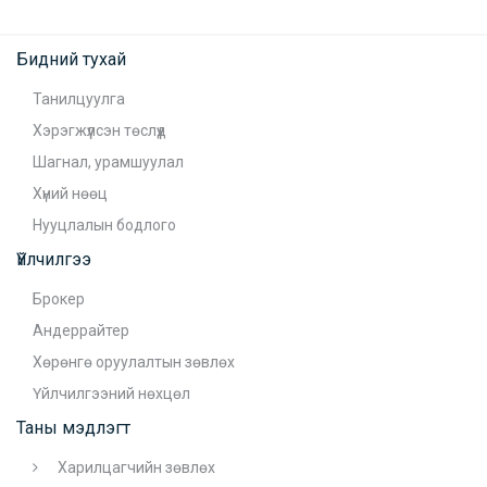
Бидний тухай
Танилцуулга
Хэрэгжүүлсэн төслүүд
Шагнал, урамшуулал
Хүний нөөц
Нууцлалын бодлого
Үйлчилгээ
Брокер
Андеррайтер
Хөрөнгө оруулалтын зөвлөх
Үйлчилгээний нөхцөл
Таны мэдлэгт
Харилцагчийн зөвлөх