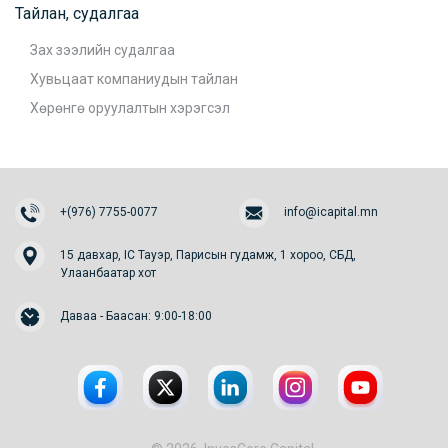
Тайлан, судалгаа
Зах зээлийн судалгаа
Хувьцаат компаниудын тайлан
Хөрөнгө оруулалтын хэрэгсэл
+(976) 7755-0077
info@icapital.mn
15 давхар, IC Тауэр, Парисын гудамж, 1 хороо, СБД,
Улаанбаатар хот
Даваа - Баасан: 9:00-18:00