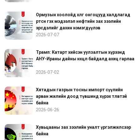
Ормузын хоолойд хөлөг онгоцууд халдлагад
өртсөн гэх мэдээлэл нефтийн зах зээлийн
эрсдэлийг дахин нэмэгдүүлэв
2026-07-07
Трамп: Катарт хийсэн уулзалтын хүрээнд
АНУ-Ираны дайны нөхцөл байдалд ахиц гарлаа
2026-07-02
Хятадын газрын тосны импорт сүүлийн
арван жилийн доод түвшинд хүрэх төлөвтэй
байна
2026-06-26
Хувьцааны зах зээлийн уналт үргэлжилсээр
байна