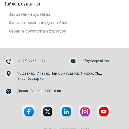
Тайлан, судалгаа
Зах зээлийн судалгаа
Хувьцаат компаниудын тайлан
Хөрөнгө оруулалтын хэрэгсэл
+(976) 7755-0077
info@icapital.mn
15 давхар, IC Тауэр, Парисын гудамж, 1 хороо, СБД,
Улаанбаатар хот
Даваа - Баасан: 9:00-18:00