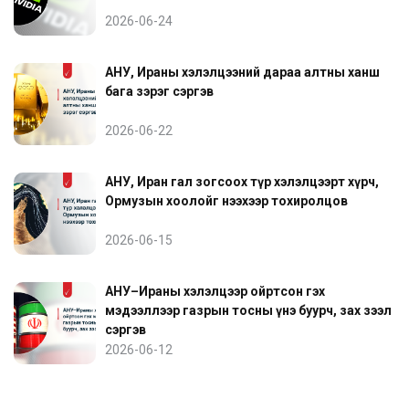
2026-06-24
АНУ, Ираны хэлэлцээний дараа алтны ханш
бага зэрэг сэргэв
2026-06-22
АНУ, Иран гал зогсоох түр хэлэлцээрт хүрч,
Ормузын хоолойг нээхээр тохиролцов
2026-06-15
АНУ–Ираны хэлэлцээр ойртсон гэх
мэдээллээр газрын тосны үнэ буурч, зах зээл
сэргэв
2026-06-12