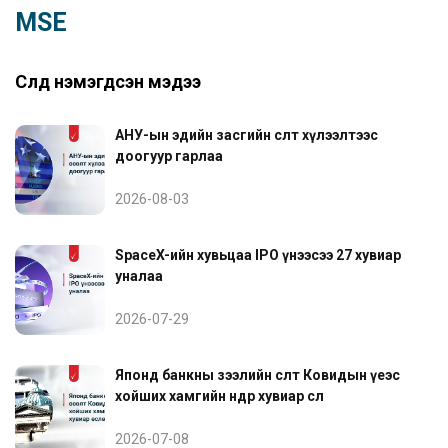
MSE
Сүүлд нэмэгдсэн мэдээ
АНУ-ын эдийн засгийн өсөлт хүлээлтээс
доогуур гарлаа
2026-08-03
SpaceX-ийн хувьцаа IPO үнээсээ 27 хувиар
уналаа
2026-07-29
Японд банкны зээлийн өсөлт Ковидын үеэс
хойших хамгийн өндөр хувиар өслөө
2026-07-08