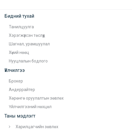
Бидний тухай
Танилцуулга
Хэрэгжүүлсэн төслүүд
Шагнал, урамшуулал
Хүний нөөц
Нууцлалын бодлого
Үйлчилгээ
Брокер
Андеррайтер
Хөрөнгө оруулалтын зөвлөх
Үйлчилгээний нөхцөл
Таны мэдлэгт
Харилцагчийн зөвлөх