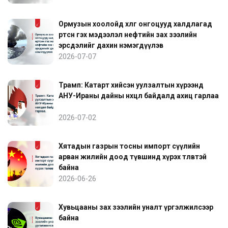
Ормузын хоолойд хөлөг онгоцууд халдлагад
өртсөн гэх мэдээлэл нефтийн зах зээлийн
эрсдэлийг дахин нэмэгдүүлэв
2026-07-07
Трамп: Катарт хийсэн уулзалтын хүрээнд
АНУ-Ираны дайны нөхцөл байдалд ахиц гарлаа
2026-07-02
Хятадын газрын тосны импорт сүүлийн
арван жилийн доод түвшинд хүрэх төлөвтэй
байна
2026-06-26
Хувьцааны зах зээлийн уналт үргэлжилсээр
байна