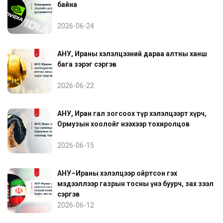
байна
2026-06-24
АНУ, Ираны хэлэлцээний дараа алтны ханш
бага зэрэг сэргэв
2026-06-22
АНУ, Иран гал зогсоох түр хэлэлцээрт хүрч,
Ормузын хоолойг нээхээр тохиролцов
2026-06-15
АНУ–Ираны хэлэлцээр ойртсон гэх
мэдээллээр газрын тосны үнэ буурч, зах зээл
сэргэв
2026-06-12