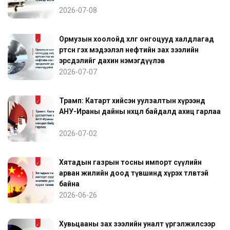
2026-07-08
Ормузын хоолойд хөлөг онгоцууд халдлагад
өртсөн гэх мэдээлэл нефтийн зах зээлийн
эрсдэлийг дахин нэмэгдүүлэв
2026-07-07
Трамп: Катарт хийсэн уулзалтын хүрээнд
АНУ-Ираны дайны нөхцөл байдалд ахиц гарлаа
2026-07-02
Хятадын газрын тосны импорт сүүлийн
арван жилийн доод түвшинд хүрэх төлөвтэй
байна
2026-06-26
Хувьцааны зах зээлийн уналт үргэлжилсээр