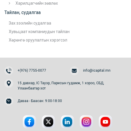
Харилцагчийн зөвлөх
Тайлан, судалгаа
Зах зээлийн судалгаа
Хувьцаат компаниудын тайлан
Хөрөнгө оруулалтын хэрэгсэл
+(976) 7755-0077
info@icapital.mn
15 давхар, IC Тауэр, Парисын гудамж, 1 хороо, СБД,
Улаанбаатар хот
Даваа - Баасан: 9:00-18:00