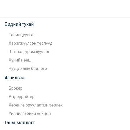
Бидний тухай
Танилцуулга
Хэрэгжүүлсэн төслүүд
Шагнал, урамшуулал
Хүний нөөц
Нууцлалын бодлого
Үйлчилгээ
Брокер
Андеррайтер
Хөрөнгө оруулалтын зөвлөх
Үйлчилгээний нөхцөл
Таны мэдлэгт