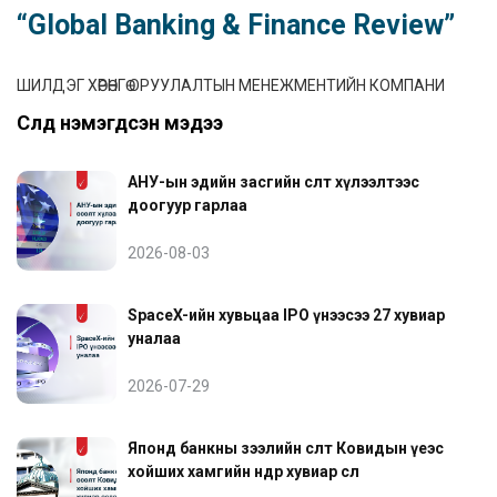
“Global Banking & Finance Review”
ШИЛДЭГ ХӨРӨНГӨ ОРУУЛАЛТЫН МЕНЕЖМЕНТИЙН КОМПАНИ
Сүүлд нэмэгдсэн мэдээ
АНУ-ын эдийн засгийн өсөлт хүлээлтээс
доогуур гарлаа
2026-08-03
SpaceX-ийн хувьцаа IPO үнээсээ 27 хувиар
уналаа
2026-07-29
Японд банкны зээлийн өсөлт Ковидын үеэс
хойших хамгийн өндөр хувиар өслөө