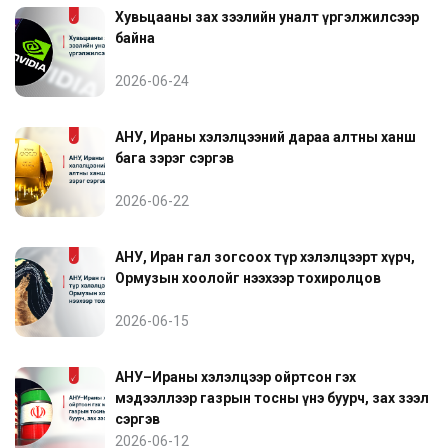
Хувьцааны зах зээлийн уналт үргэлжилсээр
байна
2026-06-24
АНУ, Ираны хэлэлцээний дараа алтны ханш
бага зэрэг сэргэв
2026-06-22
АНУ, Иран гал зогсоох түр хэлэлцээрт хүрч,
Ормузын хоолойг нээхээр тохиролцов
2026-06-15
АНУ–Ираны хэлэлцээр ойртсон гэх
мэдээллээр газрын тосны үнэ буурч, зах зээл
сэргэв
2026-06-12