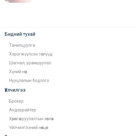
Бидний тухай
Танилцуулга
Хэрэгжүүлсэн төслүүд
Шагнал, урамшуулал
Хүний нөөц
Нууцлалын бодлого
Үйлчилгээ
Брокер
Андеррайтер
Хөрөнгө оруулалтын зөвлөх
Үйлчилгээний нөхцөл