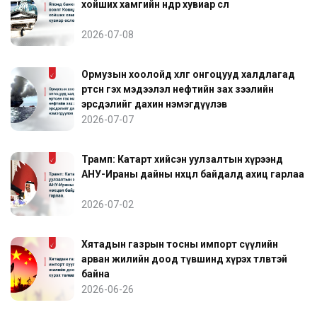
хойших хамгийн өндөр хувиар өслөө
2026-07-08
Ормузын хоолойд хөлөг онгоцууд халдлагад
өртсөн гэх мэдээлэл нефтийн зах зээлийн
эрсдэлийг дахин нэмэгдүүлэв
2026-07-07
Трамп: Катарт хийсэн уулзалтын хүрээнд
АНУ-Ираны дайны нөхцөл байдалд ахиц гарлаа
2026-07-02
Хятадын газрын тосны импорт сүүлийн
арван жилийн доод түвшинд хүрэх төлөвтэй
байна
2026-06-26