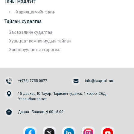
Таны мэдлэгт
Харилцагчийн зөвлөх
Тайлан, судалгаа
Зах зээлийн судалгаа
Хувьцаат компаниудын тайлан
Хөрөнгө оруулалтын хэрэгсэл
+(976) 7755-0077
info@icapital.mn
15 давхар, IC Тауэр, Парисын гудамж, 1 хороо, СБД,
Улаанбаатар хот
Даваа - Баасан: 9:00-18:00