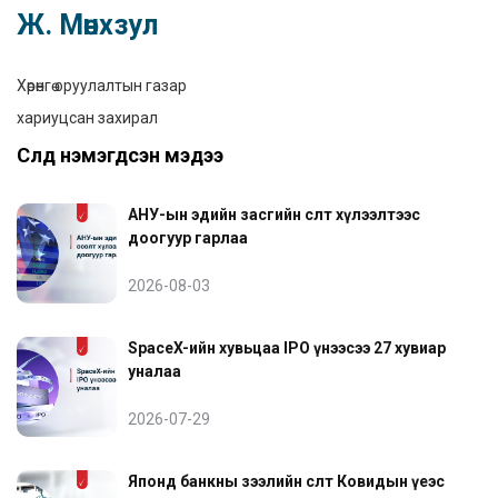
Ж. Мөнхзул
Хөрөнгө оруулалтын газар
хариуцсан захирал
Сүүлд нэмэгдсэн мэдээ
АНУ-ын эдийн засгийн өсөлт хүлээлтээс
доогуур гарлаа
2026-08-03
SpaceX-ийн хувьцаа IPO үнээсээ 27 хувиар
уналаа
2026-07-29
Японд банкны зээлийн өсөлт Ковидын үеэс