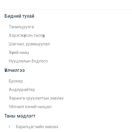
Бидний тухай
Танилцуулга
Хэрэгжүүлсэн төслүүд
Шагнал, урамшуулал
Хүний нөөц
Нууцлалын бодлого
Үйлчилгээ
Брокер
Андеррайтер
Хөрөнгө оруулалтын зөвлөх
Үйлчилгээний нөхцөл
Таны мэдлэгт
Харилцагчийн зөвлөх