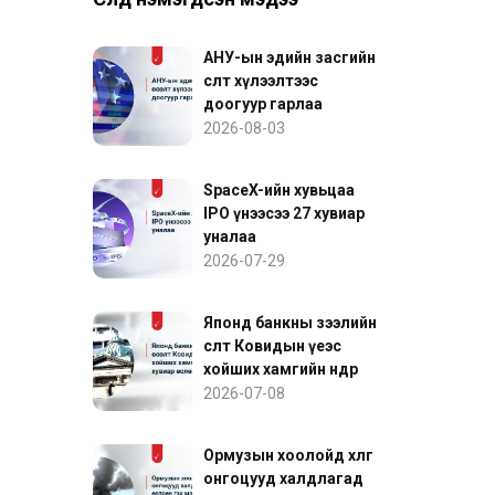
АНУ-ын эдийн засгийн
өсөлт хүлээлтээс
доогуур гарлаа
2026-08-03
SpaceX-ийн хувьцаа
IPO үнээсээ 27 хувиар
уналаа
2026-07-29
Японд банкны зээлийн
өсөлт Ковидын үеэс
хойших хамгийн өндөр
хувиар өслөө
2026-07-08
Ормузын хоолойд хөлөг
онгоцууд халдлагад