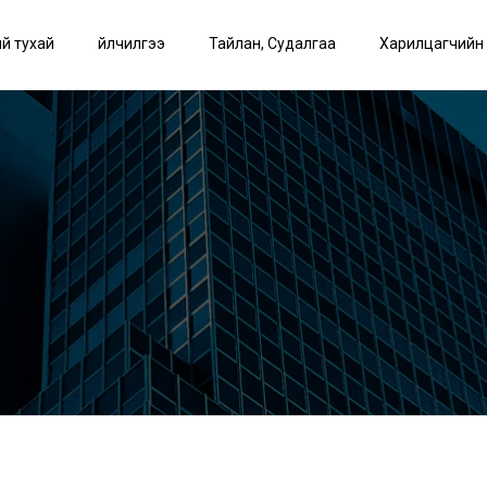
й тухай
Үйлчилгээ
Тайлан, Судалгаа
Харилцагчийн