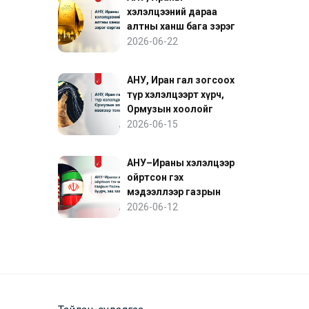
хэлэлцээний дараа
алтны ханш бага зэрэг
сэргэв
2026-06-22
АНУ, Иран гал зогсоох
түр хэлэлцээрт хүрч,
Ормузын хоолойг
нээхээр тохиролцов
2026-06-15
АНУ–Ираны хэлэлцээр
ойртсон гэх
мэдээллээр газрын
тосны үнэ буурч, зах
2026-06-12
зээл сэргэв