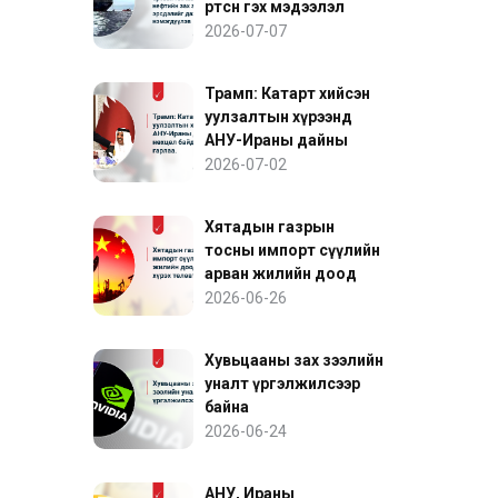
өртсөн гэх мэдээлэл
нефтийн зах зээлийн
2026-07-07
эрсдэлийг дахин
нэмэгдүүлэв
Трамп: Катарт хийсэн
уулзалтын хүрээнд
АНУ-Ираны дайны
нөхцөл байдалд ахиц
2026-07-02
гарлаа
Хятадын газрын
тосны импорт сүүлийн
арван жилийн доод
түвшинд хүрэх төлөвтэй
2026-06-26
байна
Хувьцааны зах зээлийн
уналт үргэлжилсээр
байна
2026-06-24
АНУ, Ираны