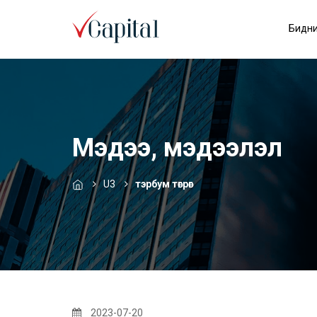
Бидни
Мэдээ, мэдээлэл
U3
тэрбум төгрөг
2023-07-20