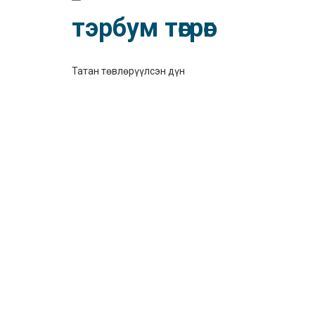
тэрбум төгрөг
Татан төвлөрүүлсэн дүн