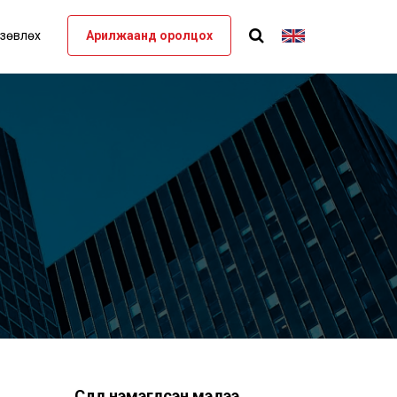
 зөвлөх
Арилжаанд оролцох
Сүүлд нэмэгдсэн мэдээ