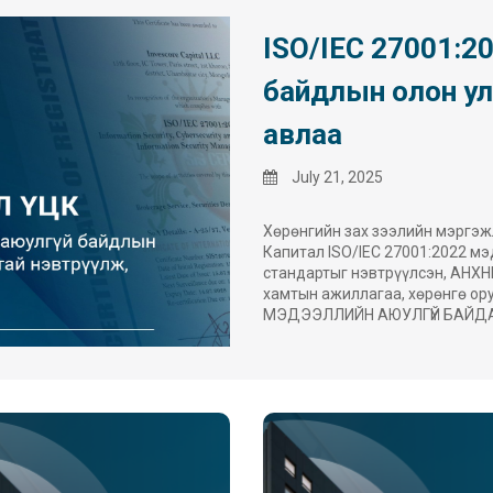
ISO/IEC 27001:2
байдлын олон у
авлаа
July 21, 2025
Хөрөнгийн зах зээлийн мэргэж
Капитал ISO/IEC 27001:2022 м
стандартыг нэвтрүүлсэн, АНХ
хамтын ажиллагаа, хөрөнгө ор
МЭДЭЭЛЛИЙН АЮУЛГҮЙ БАЙД