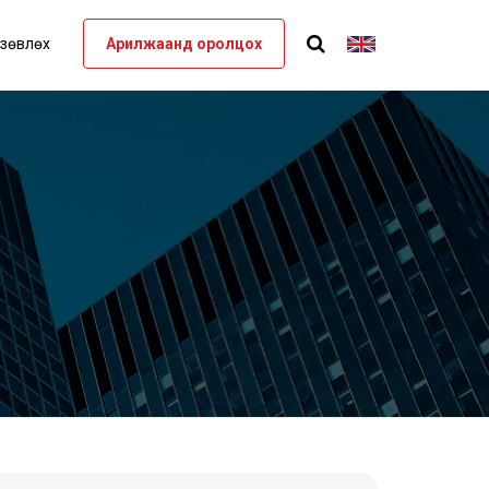
 зөвлөх
Арилжаанд оролцох