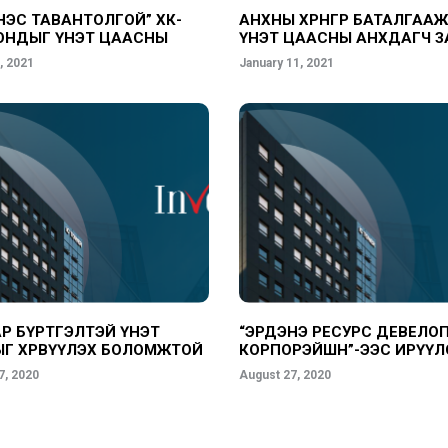
НЭС ТАВАНТОЛГОЙ” ХК-
АНХНЫ ХӨРӨНГӨӨР БАТАЛГАА
ОНДЫГ ҮНЭТ ЦААСНЫ
ҮНЭТ ЦААСНЫ АНХДАГЧ З
ЭЛД БҮРТГЭЛЭЭ
ЗЭЭЛИЙН ХУВААРИЛАЛТЫ
, 2021
January 11, 2021
ТӨЛӨВЛӨГӨӨ
Р БҮРТГЭЛТЭЙ ҮНЭТ
“ЭРДЭНЭ РЕСУРС ДЕВЕЛО
Г ХӨРВҮҮЛЭХ БОЛОМЖТОЙ
КОРПОРЭЙШН”-ЭЭС ИРҮҮЛ
ОО
МЭДЭЭЛЭЛ
7, 2020
August 27, 2020