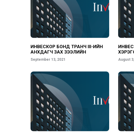
ИНВЕСКОР БОНД ТРАНЧ III-ИЙН
ИНВЕСК
АНХДАГЧ ЗАХ ЗЭЭЛИЙН
ХЭРЭГС
АРИЛЖАА ЭХЭЛЛЭЭ
September 13, 2021
August 3