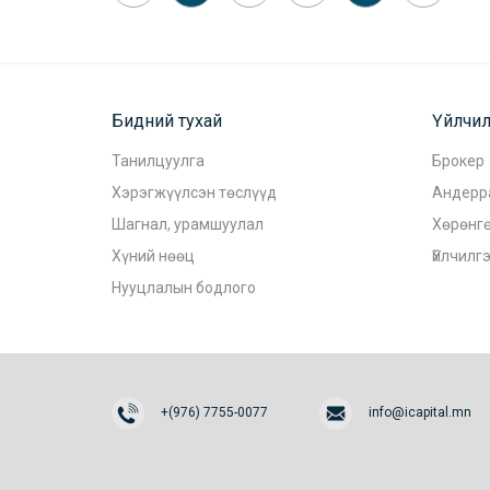
Бидний тухай
Үйлчил
Танилцуулга
Брокер
Хэрэгжүүлсэн төслүүд
Андерр
Шагнал, урамшуулал
Хөрөнгө
Хүний нөөц
Үйлчилг
Нууцлалын бодлого
+(976) 7755-0077
info@icapital.mn