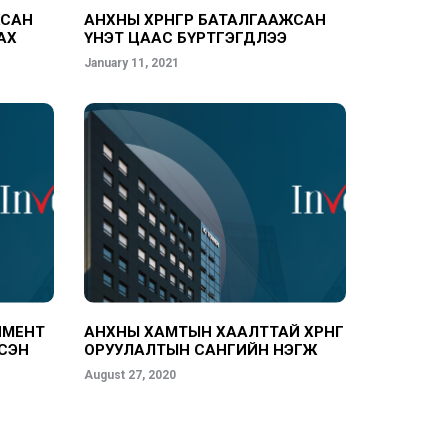
ЖСАН
АНХНЫ ХӨРӨНГӨӨР БАТАЛГААЖСАН
АХ
ҮНЭТ ЦААС БҮРТГЭГДЛЭЭ
Н
January 11, 2021
ПМЕНТ
АНХНЫ ХАМТЫН ХААЛТТАЙ ХӨРӨНГӨ
СЭН
ОРУУЛАЛТЫН САНГИЙН НЭГЖ
ЭРХ БҮРТГЭГДЛЭЭ
August 27, 2020