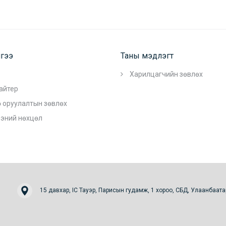
гээ
Таны мэдлэгт
Харилцагчийн зөвлөх
айтер
 оруулалтын зөвлөх
ээний нөхцөл
15 давхар, IC Тауэр, Парисын гудамж, 1 хороо, СБД, Улаанбаата