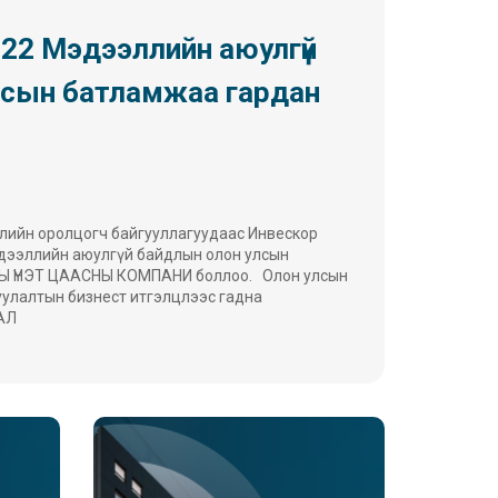
022 Мэдээллийн аюулгүй
лсын батламжаа гардан
лийн оролцогч байгууллагуудаас Инвескор
эдээллийн аюулгүй байдлын олон улсын
НЫ ҮНЭТ ЦААСНЫ КОМПАНИ боллоо. Олон улсын
уулалтын бизнест итгэлцлээс гадна
АЛ