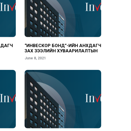
ХДАГЧ
“ИНВЕСКОР БОНД”-ИЙН АНХДАГЧ
ЗАХ ЗЭЭЛИЙН ХУВААРИЛАЛТЫН
ТӨЛӨВЛӨГӨӨ
June 8, 2021