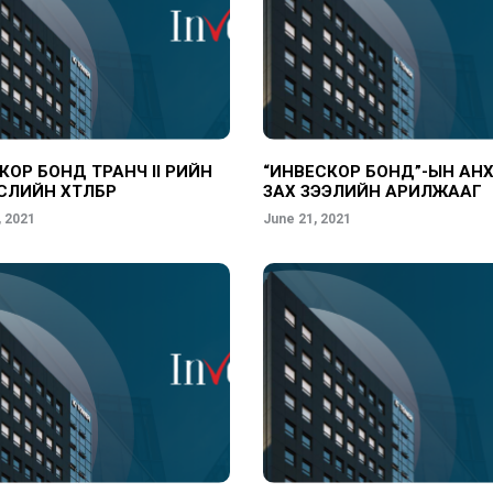
ОР БОНД ТРАНЧ II ӨРИЙН
“ИНВЕСКОР БОНД”-ЫН АН
ЛИЙН ХӨТӨЛБӨР
ЗАХ ЗЭЭЛИЙН АРИЛЖААГ
АМЖИЛТТАЙ БОЛСОНД
, 2021
June 21, 2021
ТООЦЛОО