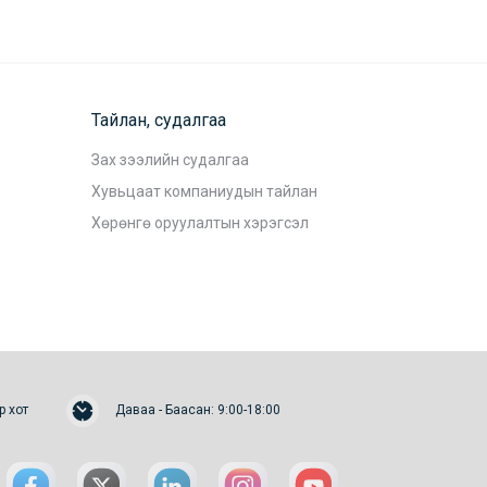
Тайлан, судалгаа
Зах зээлийн судалгаа
Хувьцаат компаниудын тайлан
Хөрөнгө оруулалтын хэрэгсэл
р хот
Даваа - Баасан: 9:00-18:00