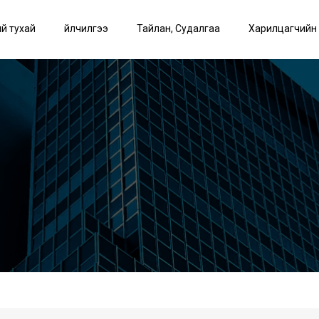
й тухай
Үйлчилгээ
Тайлан, Судалгаа
Харилцагчийн