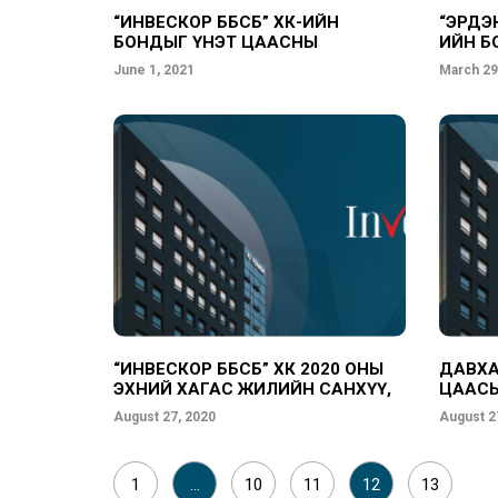
“ИНВЕСКОР ББСБ” ХК-ИЙН
“ЭРДЭ
БОНДЫГ ҮНЭТ ЦААСНЫ
ИЙН Б
БҮРТГЭЛД БҮРТГЭЛЭЭ
БҮРТГ
June 1, 2021
March 29
“ИНВЕСКОР ББСБ” ХК 2020 ОНЫ
ДАВХА
ЭХНИЙ ХАГАС ЖИЛИЙН САНХҮҮ,
ЦААСЫ
ҮЙЛ АЖИЛЛАГААНЫ ТАЙЛАНГАА
БОЛЛ
August 27, 2020
August 2
ТАНИЛЦУУЛЛАА
1
…
10
11
12
13